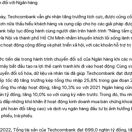
 đối với Ngân hàng.
ày, Techcombank vẫn ghi nhận tăng trưởng tích cực, được củng cố
hơn nữa thấu hiểu khách hàng và cung cấp cho họ các giải pháp đư
k tiếp tục đồng hành cùng người dân trên hành trình “Nâng tầm g
 Hà Nội và thành phố Hồ Chí Minh nhằm khuyến khích lối sống lành
c hoạt động cộng đồng và phát triển xã hội, với các khoản hỗ trợ trị
tiến dài trong hành trình chuyển đổi số của Ngân hàng khi các nề
y bắt đầu tạo ra lợi thế cạnh tranh khi đi vào hoạt động. Cùng với
uyển đổi số hóa, dữ liệu và nhân tài đã giúp Techcombank đạt đư
 tiếp tốc độ tăng trưởng kép tổng thu nhập 25,8% trong giai đoạn
tổng thu nhập hoạt động, tăng 10,3% so với 2021. Ngân hàng cũng
n tỷ đồng, tăng 10,0% so với cùng kỳ năm trước. Trong đó, thu nhậ
 bù đắp những khó khăn ở hoạt động kinh doanh mua bán chứng khoán 
hi phí hoán đổi tăng cao) và dịch vụ ngân hàng đầu tư bị ảnh hưởng
 phiếu, trái phiếu.
 2022, Tổng tài sản của Techcombank đạt 699,0 nghìn tỷ đồng, t