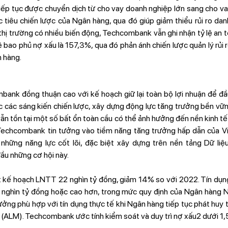
iếp tục được chuyển dịch từ cho vay doanh nghiệp lớn sang cho v
tiêu chiến lược của Ngân hàng, qua đó giúp giảm thiểu rủi ro da
thị trường có nhiều biến động, Techcombank vẫn ghi nhận tỷ lệ an 
ệ bao phủ nợ xấu là 157,3%, qua đó phản ánh chiến lược quản lý rủi 
n hàng.
nk đồng thuận cao với kế hoạch giữ lại toàn bộ lợi nhuận để đầu
ốc các sáng kiến chiến lược, xây dựng động lực tăng trưởng bền vữ
n tồn tại một số bất ổn toàn cầu có thể ảnh hưởng đến nền kinh t
echcombank tin tưởng vào tiềm năng tăng trưởng hấp dẫn của Vi
o những năng lực cốt lõi, đặc biệt xây dựng trên nền tảng Dữ liệ
u những cơ hội này.
kế hoạch LNTT 22 nghìn tỷ đồng, giảm 14% so với 2022. Tín dụ
3 nghìn tỷ đồng hoặc cao hơn, trong mức quy định của Ngân hàng 
ởng phù hợp với tín dụng thực tế khi Ngân hàng tiếp tục phát huy 
có (ALM). Techcombank ước tính kiểm soát và duy trì nợ xấu2 dưới 1