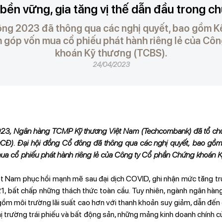
bền vững, gia tăng vị thế dẫn đầu trong c
ông 2023 đã thông qua các nghị quyết, bao gồm K
 góp vốn mua cổ phiếu phát hành riêng lẻ của Cô
khoán Kỹ thương (TCBS).
24/04/2023
3, Ngân hàng TCMP Kỹ thương Việt Nam (Techcombank) đã tổ chứ
). Đại hội đồng Cổ đông đã thông qua các nghị quyết, bao gồm
ua cổ phiếu phát hành riêng lẻ của Công ty Cổ phần Chứng khoán K
ệt Nam phục hồi mạnh mẽ sau đại dịch COVID, ghi nhận mức tăng 
, bất chấp những thách thức toàn cầu. Tuy nhiên, ngành ngân hàn
ồm môi trường lãi suất cao hơn với thanh khoản suy giảm, dẫn đến 
hị trường trái phiếu và bất động sản, những mảng kinh doanh chính