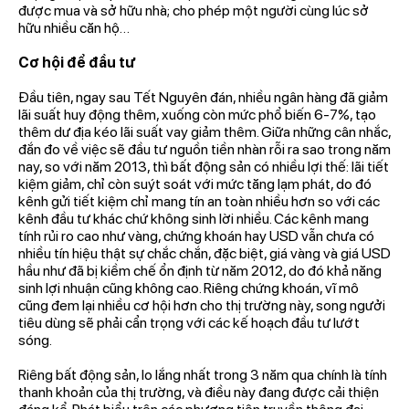
được mua và sở hữu nhà; cho phép một người cùng lúc sở
hữu nhiều căn hộ…
Cơ hội để đầu tư
Đầu tiên, ngay sau Tết Nguyên đán, nhiều ngân hàng đã giảm
lãi suất huy động thêm, xuống còn mức phổ biến 6-7%, tạo
thêm dư địa kéo lãi suất vay giảm thêm. Giữa những cân nhắc,
đắn đo về việc sẽ đầu tư nguồn tiền nhàn rỗi ra sao trong năm
nay, so với năm 2013, thì bất động sản có nhiều lợi thế: lãi tiết
kiệm giảm, chỉ còn suýt soát với mức tăng lạm phát, do đó
kênh gửi tiết kiệm chỉ mang tín an toàn nhiều hơn so với các
kênh đầu tư khác chứ không sinh lời nhiều. Các kênh mang
tính rủi ro cao như vàng, chứng khoán hay USD vẫn chưa có
nhiều tín hiệu thật sự chắc chắn, đặc biệt, giá vàng và giá USD
hầu như đã bị kiềm chế ổn định từ năm 2012, do đó khả năng
sinh lợi nhuận cũng không cao. Riêng chứng khoán, vĩ mô
cũng đem lại nhiều cơ hội hơn cho thị trường này, song ngưởi
tiêu dùng sẽ phải cẩn trọng với các kế hoạch đầu tư lướt
sóng.
Riêng bất động sản, lo lắng nhất trong 3 năm qua chính là tính
thanh khoản của thị trường, và điều này đang được cải thiện