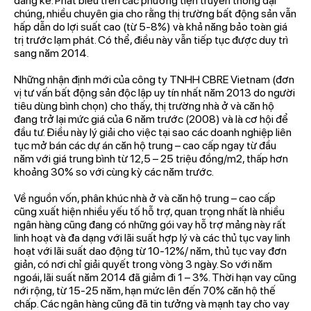
đáng kể. Phát biểu trên các phương tiện truyền thông đại
chúng, nhiều chuyên gia cho rằng thị trường bất động sản vẫn
hấp dẫn do lợi suất cao (từ 5-8%) và khả năng bảo toàn giá
trị trước lạm phát. Có thể, điều này vẫn tiếp tục được duy trì
sang năm 2014.
Những nhận định mới của công ty TNHH CBRE Vietnam (đơn
vị tư vấn bất động sản độc lập uy tín nhất năm 2013 do người
tiêu dùng bình chọn) cho thấy, thị trường nhà ở và căn hộ
đang trở lại mức giá của 6 năm trước (2008) và là cơ hội để
đầu tư. Điều này lý giải cho việc tại sao các doanh nghiệp liên
tục mở bán các dự án căn hộ trung – cao cấp ngay từ đầu
năm với giá trung bình từ 12,5 – 25 triệu đồng/m2, thấp hơn
khoảng 30% so với cùng kỳ các năm trước.
Về nguồn vốn, phân khúc nhà ở và căn hộ trung – cao cấp
cũng xuất hiện nhiều yếu tố hỗ trợ, quan trọng nhất là nhiều
ngân hàng cũng đang có những gói vay hỗ trợ mảng này rất
linh hoạt và đa dạng với lãi suất hợp lý và các thủ tục vay linh
hoạt với lãi suất dao động từ 10-12%/ năm, thủ tục vay đơn
giản, có nơi chỉ giải quyết trong vòng 3 ngày. So với năm
ngoái, lãi suất năm 2014 đã giảm đi 1 – 3%. Thời hạn vay cũng
nới rộng, từ 15-25 năm, hạn mức lên đến 70% căn hộ thế
chấp. Các ngân hàng cũng đã tin tưởng và mạnh tay cho vay