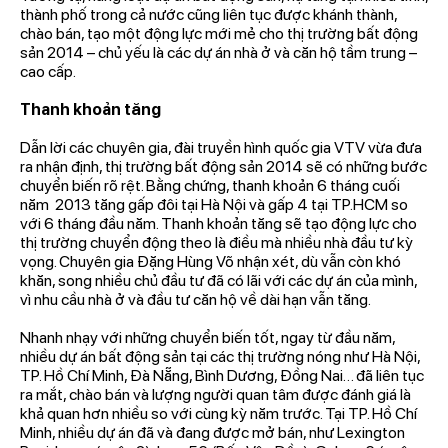
thành phố trong cả nước cũng liên tục được khánh thành,
chào bán, tạo một động lực mới mẻ cho thị trường bất động
sản 2014 – chủ yếu là các dự án nhà ở và căn hộ tầm trung –
cao cấp.
Thanh khoản tăng
Dẫn lời các chuyên gia, đài truyền hình quốc gia VTV vừa đưa
ra nhận định, thị trường bất động sản 2014 sẽ có những bước
chuyển biến rõ rệt. Bằng chứng, thanh khoản 6 tháng cuối
năm 2013 tăng gấp đôi tại Hà Nội và gấp 4 tại TP.HCM so
với 6 tháng đầu năm. Thanh khoản tăng sẽ tạo động lực cho
thị trường chuyển động theo là điều mà nhiều nhà đầu tư kỳ
vọng. Chuyên gia Đặng Hùng Võ nhận xét, dù vẫn còn khó
khăn, song nhiều chủ đầu tư đã có lãi với các dự án của mình,
vì nhu cầu nhà ở và đầu tư căn hộ về dài hạn vẫn tăng.
Nhanh nhạy với những chuyển biến tốt, ngay từ đầu năm,
nhiều dự án bất động sản tại các thị trường nóng như Hà Nội,
TP. Hồ Chí Minh, Đà Nẵng, Bình Dương, Đồng Nai… đã liên tục
ra mắt, chào bán và lượng người quan tâm được đánh giá là
khả quan hơn nhiều so với cùng kỳ năm trước. Tại TP. Hồ Chí
Minh, nhiều dự án đã và đang được mở bán, như Lexington