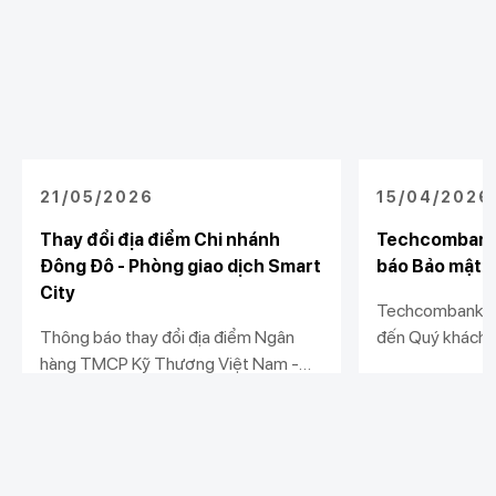
21/05/2026
15/04/2026
Thay đổi địa điểm Chi nhánh
Techcombank 
Đông Đô - Phòng giao dịch Smart
báo Bảo mật và
City
Techcombank tr
Thông báo thay đổi địa điểm Ngân
đến Quý khách 
hàng TMCP Kỹ Thương Việt Nam -
nhật Thông báo 
Chi nhánh Đông Đô - Phòng giao dịch
dữ liệu (“Thông
Xem chi tiết
Xem chi tiết
Smart City
vệ dữ liệu cá n
Nghị định số 
Chính phủ ban h