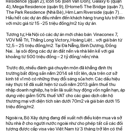
Residence (quận 2); Icon 56 (Bến Vân Đồn); Galaxy 6 (quận
4); Mega Residence (quận 9); EHome5 The Bridge (quận 7);
The Park Residence (Nhà Bè), Him Lam Riverside (quận 7)…
Hầu hết các dự án đều nhắm đến khách hàng trung lưu trở lên
với mức giá từ 15 -25 triệu đồng/m2 tùy dự án.
Tương tự, Hà Nội có các dự án mới chào bán: Vinaconex 7,
VOV Mễ Trì, Thăng Long Victory, Hoàng Liệt… với giá bán từ
12,5 – 25 triệu đồng/m2. Tại Đà Nẵng, Bình Dương, Đồng
Nai… lại sôi động các dự án đất nền và nhà liên kế với giá
khoảng từ 500 triệu đồng – 2 tỷ đồng/ nền/ nhà.
Trước đó, nhiều đánh giá chuyên môn đã khẳng định thị
trường bất động sản năm 2014 sẽ tốt lên, dựa trên cơ sở
kinh tế vĩ mô có những thay đổi sáng sủa hơn. Các dấu hiệu
này thực tế đã xuất hiện từ cuối năm 2013 giảm thuế thu
nhập doanh nghiệp, hạ trần lãi suất huy động vốn ngắn hạn, áp
dụng việc giảm 50% thuế VAT cho các giao dịch căn hộ
thương mại với diện tích sàn dưới 70m2 và giá bán dưới 15
triệu đồng/m2.
Ngoài ra, Bộ Xây dựng đang đề xuất nới điều kiện mua và sở
hữu nhà ở cho người nước ngoài như cho phép tất cả các đối
tượng được cấp visa vào Việt Nam từ 3 tháng trở lên có thể