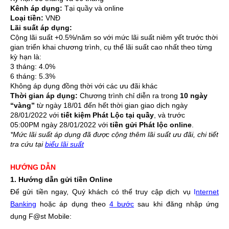
​Kênh áp dụng:
Tại quầy và online
Loại tiền:
VNĐ
Lãi suất áp dụng:
Cộng lãi suất +0.5%/năm so với mức lãi suất niêm yết trước thời
gian triển khai chương trình, cụ thể lãi suất cao nhất theo từng
kỳ hạn là:
​3 tháng: 4.0%
6 tháng: 5.3%
Không áp dụng đồng thời với các ưu đãi khác
​Thời gian áp dụng:
Chương trình chỉ diễn ra trong
10 ngày
“vàng”
từ ngày 18/01 đến hết thời gian giao dịch ngày
28/01/2022 với
tiết kiệm Phát Lộc tại quầy
, và trước
05:00PM ngày 28/01/2022 với
tiền gửi Phát lộc online
.
*Mức lãi suất áp dụng đã được cộng thêm lãi suất ưu đãi, chi tiết
tra cứu tại
biểu lãi suất
HƯỚNG DẪN
1. Hướng dẫn gửi tiền Online
Để gửi tiền ngay, Quý khách có thể truy cập dịch vụ
I
nternet
Banking
hoặc áp dụng theo
4 bước
sau khi đăng nhập ứng
dụng F@st Mobile: