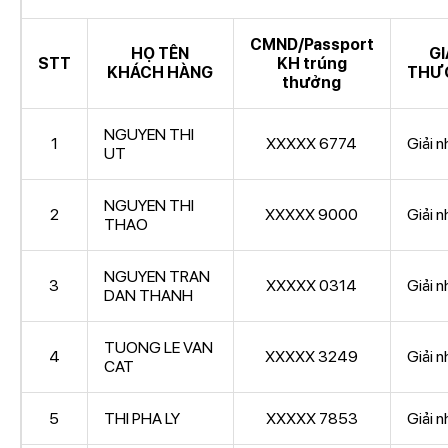
CMND/Passport
HỌ TÊN
GI
STT
KH trúng
KHÁCH HÀNG
THƯ
thưởng
NGUYEN THI
1
XXXXX 6774
Giải n
UT
NGUYEN THI
2
XXXXX 9000
Giải n
THAO
NGUYEN TRAN
3
XXXXX 0314
Giải n
DAN THANH
TUONG LE VAN
4
XXXXX 3249
Giải n
CAT
5
THI PHA LY
XXXXX 7853
Giải n