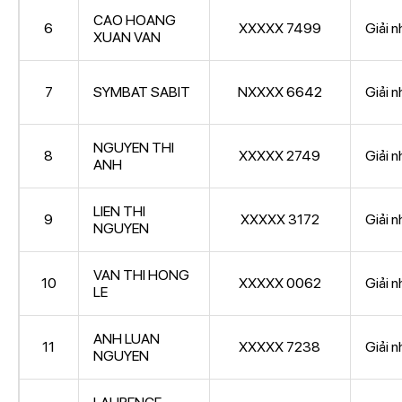
CAO HOANG
6
XXXXX 7499
Giải n
XUAN VAN
7
SYMBAT SABIT
NXXXX 6642
Giải n
NGUYEN THI
8
XXXXX 2749
Giải n
ANH
LIEN THI
9
XXXXX 3172
Giải n
NGUYEN
VAN THI HONG
10
XXXXX 0062
Giải n
LE
ANH LUAN
11
XXXXX 7238
Giải n
NGUYEN