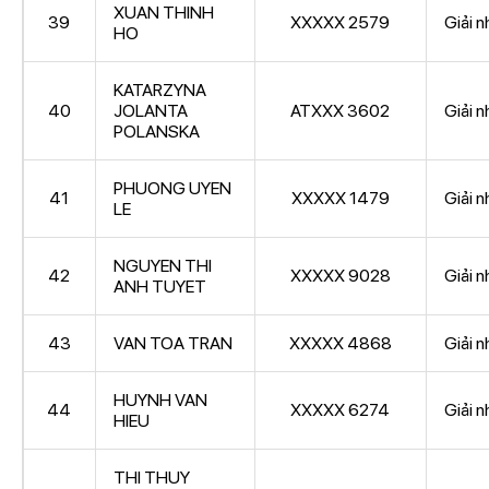
XUAN THINH
39
XXXXX 2579
Giải n
HO
KATARZYNA
40
JOLANTA
ATXXX 3602
Giải n
POLANSKA
PHUONG UYEN
41
XXXXX 1479
Giải n
LE
NGUYEN THI
42
XXXXX 9028
Giải n
ANH TUYET
43
VAN TOA TRAN
XXXXX 4868
Giải n
HUYNH VAN
44
XXXXX 6274
Giải n
HIEU
THI THUY