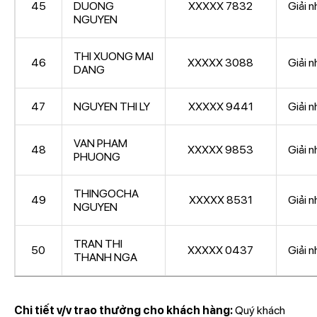
45
DUONG
XXXXX 7832
Giải n
NGUYEN
THI XUONG MAI
46
XXXXX 3088
Giải n
DANG
47
NGUYEN THI LY
XXXXX 9441
Giải n
VAN PHAM
48
XXXXX 9853
Giải n
PHUONG
THINGOCHA
49
XXXXX 8531
Giải n
NGUYEN
TRAN THI
50
XXXXX 0437
Giải n
THANH NGA
Chi tiết
v/v trao thưởng cho khách hàng:
Quý khách