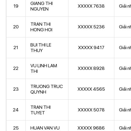
GIANG THI
19
XXXXX 7638
Giải n
NGUYEN
TRAN THI
20
XXXXX 5236
Giải n
HONG HOI
BUI THI LE
21
XXXXX 9417
Giải n
THUY
VU LINH LAM
22
XXXXX 8928
Giải n
THI
TRUONG TRUC
23
XXXXX 4565
Giải n
QUYNH
TRAN THI
24
XXXXX 5078
Giải n
TUYET
25
HUAN VAN VU
XXXXX 9686
Giải n