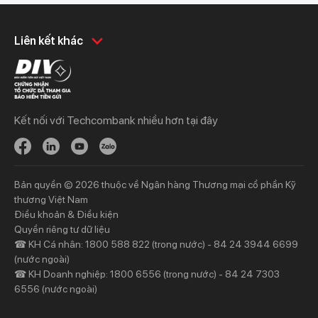
Khách hàng cá nhân
Khách hàng doanh
Liên kết khác
nghiệp
Chi tiêu
Quản trị hàng ngày
Tiết kiệm
Vay
Vay
Kết nối với Techcombank nhiều hơn tại đây
Thương mại
Đầu tư
Nguồn vốn
Bảo hiểm
Bảo hiểm
Ngân hàng trực tuyến
Bản quyền © 2026 thuộc về Ngân hàng Thương mại cổ phần Kỹ
Thông tin mới
Thông tin mới
thương Việt Nam
Điều khoản & Điều kiện
Khách hàng ưu tiên
Nhà đầu tư
Quyền riêng tư dữ liệu
☎ KH Cá nhân: 1800 588 822 (trong nước) - 84 24 3944 6699
Dịch vụ khách hàng ưu tiên
Thông tin tài chính
(nước ngoài)
Đặc quyền vượt trội
Đại hội đồng cổ đông
☎ KH Doanh nghiệp: 1800 6556 (trong nước) - 84 24 7303
6556 (nước ngoài)
Sự kiện khác