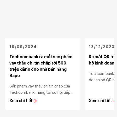
19/09/2024
13/12/2023
Techcombank ra mắt sản phẩm
Ra mắt QR trư
vay thấu chi tín chấp tới 500
hộ kinh doanh
triệu dành cho nhà bán hàng
Techcombank tặ
Sapo
doanh bộ QR trư
Sản phẩm vay thấu chi tín chấp của
ký giải pháp nhậ
Techcombank mang tới cơ hội tiếp
hành cửa hàng. 
cận vốn linh hoạt, nhanh chóng với hạn
hành kinh doanh
Xem chi tiết
Xem chi tiết
mức vượt trội và lãi suất hấp dẫn cho
minh, và hiệu qu
các nhà bán hàng.