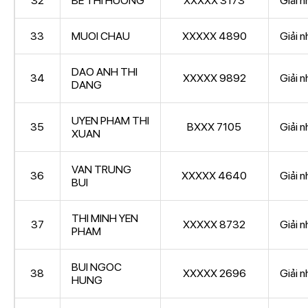
32
BE THI HUONG
XXXXX 3173
Giải n
33
MUOI CHAU
XXXXX 4890
Giải n
DAO ANH THI
34
XXXXX 9892
Giải n
DANG
UYEN PHAM THI
35
BXXX 7105
Giải n
XUAN
VAN TRUNG
36
XXXXX 4640
Giải n
BUI
THI MINH YEN
37
XXXXX 8732
Giải n
PHAM
BUI NGOC
38
XXXXX 2696
Giải n
HUNG