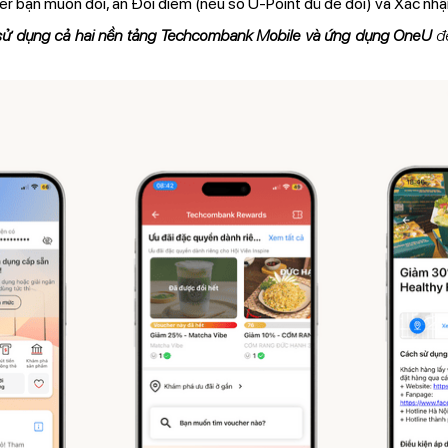
r bạn muốn đổi, ấn Đổi điểm (nếu số U-Point đủ để đổi) và Xác nhậ
sử dụng cả hai nền tảng Techcombank Mobile và ứng dụng OneU
để