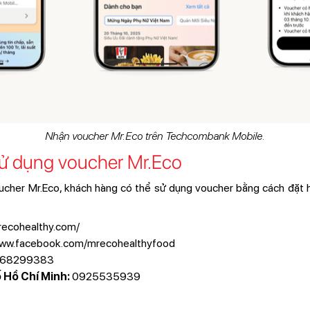
Nhận voucher Mr.Eco trên Techcombank Mobile.
ử dụng voucher Mr.Eco
voucher Mr.Eco, khách hàng có thể sử dụng voucher bằng cách đặt
recohealthy.com/
www.facebook.com/mrecohealthyfood
68299383
 Hồ Chí Minh:
0925535939