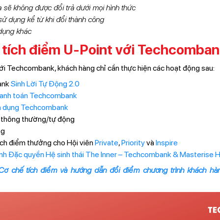
 sẽ không được đổi trả dưới mọi hình thức
sử dụng kể từ khi đổi thành công
 dụng khác
 tích điểm U-Point với Techcomban
với Techcombank, khách hàng chỉ cần thực hiện các hoạt động sau:
ank
Sinh Lời Tự Động 2.0
hanh toán Techcombank
n dụng Techcombank
thông thường/tự động
ng
tích điểm thưởng cho Hội viên
Private
,
Priority
và
Inspire
ình Đặc quyền Hệ sinh thái The Inner – Techcombank & Masterise
Cơ chế tích điểm và hướng dẫn đổi điểm chương trình khách hà