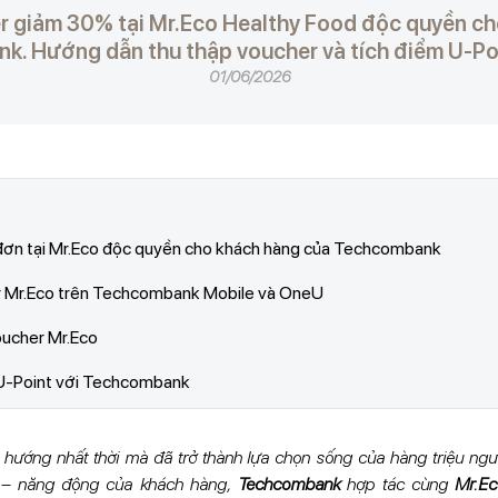
r giảm 30% tại Mr.Eco Healthy Food độc quyền ch
. Hướng dẫn thu thập voucher và tích điểm U-Po
01/06/2026
 đơn tại Mr.Eco độc quyền cho khách hàng của Techcombank
er Mr.Eco trên Techcombank Mobile và OneU
oucher Mr.Eco
 U-Point với Techcombank
u hướng nhất thời mà đã trở thành lựa chọn sống của hàng triệu ng
g – năng động của khách hàng,
Techcombank
hợp tác cùng
Mr.Ec