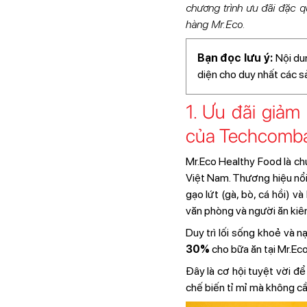
chương trình ưu đãi đặc 
hàng Mr.Eco.
Bạn đọc lưu ý:
Nội du
diện cho duy nhất các 
1. Ưu đãi giả
của Techcomb
Mr.Eco Healthy Food là chu
Việt Nam. Thương hiệu nổi
gạo lứt (gà, bò, cá hồi) v
văn phòng và người ăn kiên
Duy trì lối sống khoẻ và
30%
cho bữa ăn tại Mr.Ec
Đây là cơ hội tuyệt vời đ
chế biến tỉ mỉ mà không c