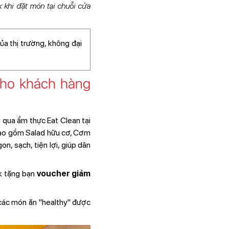
khi đặt món tại chuỗi cửa
ủa thị trường, không đại
cho khách hàng
g qua ẩm thực Eat Clean tại
 bao gồm Salad hữu cơ, Cơm
n, sạch, tiện lợi, giúp dân
k tặng bạn
voucher giảm
 các món ăn "healthy" được