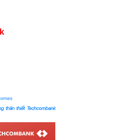
k
 Homes
ng thân thiết Techcombank