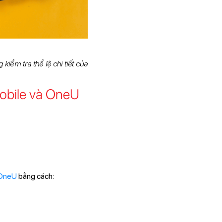
iểm tra thể lệ chi tiết của
obile và OneU
OneU
bằng cách: