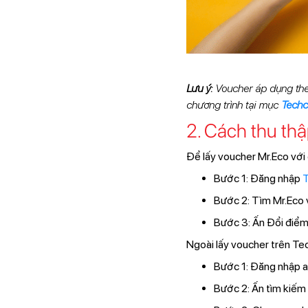
Lưu ý:
Voucher áp dụng theo
chương trình tại mục
Tech
2. Cách thu th
Để lấy voucher Mr.Eco với 
Bước 1: Đăng nhập
T
Bước 2: Tìm Mr.Eco
Bước 3: Ấn Đổi điểm
Ngoài lấy voucher trên Te
Bước 1: Đăng nhập
Bước 2: Ấn tìm kiếm