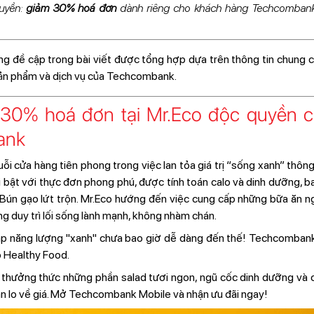
quyền:
giảm 30% hoá đơn
dành riêng cho khách hàng Techcombank 
ng đề cập trong bài viết được tổng hợp dựa trên thông tin chung c
sản phẩm và dịch vụ của Techcombank.
m 30% hoá đơn tại Mr.Eco độc quyền 
ank
ỗi cửa hàng tiên phong trong việc lan tỏa giá trị “sống xanh” thôn
 bật với thực đơn phong phú, được tính toán calo và dinh dưỡng,
à Bún gạo lứt trộn. Mr.Eco hướng đến việc cung cấp những bữa ăn ngo
g duy trì lối sống lành mạnh, không nhàm chán.
 nạp năng lượng "xanh" chưa bao giờ dễ dàng đến thế! Techcomban
o Healthy Food.
ể thưởng thức những phần salad tươi ngon, ngũ cốc dinh dưỡng và
ần lo về giá. Mở Techcombank Mobile và nhận ưu đãi ngay!