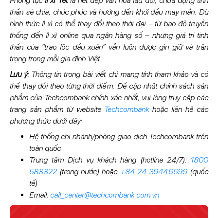
Phong tục
lì xì Tết
là nét đẹp văn hóa lâu đời, chứa đựng tinh
thần sẻ chia, chúc phúc và hướng đến khởi đầu may mắn. Dù
hình thức lì xì có thể thay đổi theo thời đại – từ bao đỏ truyền
thống đến lì xì online qua ngân hàng số – nhưng giá trị tinh
thần của “trao lộc đầu xuân” vẫn luôn được gìn giữ và trân
trọng trong mỗi gia đình Việt.
Lưu ý:
Thông tin trong bài viết chỉ mang tính tham khảo và có
thể thay đổi theo từng thời điểm. Để cập nhật chính sách sản
phẩm của Techcombank chính xác nhất, vui lòng truy cập các
trang sản phẩm từ website
Techcombank
hoặc liên hệ các
phương thức dưới đây:
Hệ thống chi nhánh/phòng giao dịch Techcombank trên
toàn quốc
Trung tâm Dịch vụ khách hàng (hotline 24/7):
1800
588822
(trong nước) hoặc
+84 24 39446699
(quốc
tế)
Email:
call_center@techcombank.com.vn