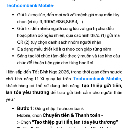
Techcombank Mobile
:
Gửi lì xì mọi lúc, đến mọi nơi với mệnh giá may mắn tùy
chọn (ví dụ: 9,999đ, 686,868đ,…)
Gửi lì xì đến nhiều người cùng lúc với giá trị chia đều
hoặc phân bổ ngẫu nhiên, qua các hình thức: (1) gửi mã
QR (2) tùy chọn danh sách nhóm người nhận
Đa dạng mẫu thiết kế lì xì theo con giáp từng năm
Sáng tạo lời chúc tâm đắc theo ý muốn và tạo kho câu
chúc để thuận tiện gán cho từng bao lì xì
Hiện sắp đến Tết Bính Ngọ 2026, trong thời gian đếm ngược
chờ tính năng Lì Xì quay lại trên
Techcombank Mobile
,
khách hàng có thể sử dụng tính năng
Tạo thiệp gửi tiền,
lan tỏa yêu thương
để trao gửi tình cảm cho người thân
yêu:’
Bước 1:
Đăng nhập Techcombank
Mobile, chọn
Chuyển tiền & Thanh toán
-
> Chọn
“Tạo thiệp gửi tiền, lan tỏa yêu thương”