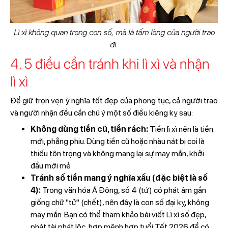
Lì xì không quan trọng con số, mà là tấm lòng của người trao
đi.
4. 5 điều cần tránh khi lì xì và nhận
lì xì
Để giữ trọn vẹn ý nghĩa tốt đẹp của phong tục, cả người trao
và người nhận đều cần chú ý một số điều kiêng kỵ sau:
Không dùng tiền cũ, tiền rách:
Tiền lì xì nên là tiền
mới, phẳng phiu. Dùng tiền cũ hoặc nhàu nát bị coi là
thiếu tôn trọng và không mang lại sự may mắn, khởi
đầu mới mẻ
Tránh số tiền mang ý nghĩa xấu (đặc biệt là số
4):
Trong văn hóa Á Đông, số 4 (tứ) có phát âm gần
giống chữ "tử" (chết), nên đây là con số đại kỵ, không
may mắn. Bạn có thể tham khảo bài viết Lì xì số đẹp,
phát tài phát lộc, hợp mệnh hợp tuổi Tết 2026 để có