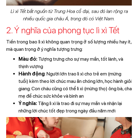
Lì xì Tết bắt nguồn từ Trung Hoa cổ đại, sau đó lan rộng ra
nhiều quốc gia châu Á, trong đó có Việt Nam.
2. Ý nghĩa của phong tục lì xì Tết
Tiền trong bao lì xì không quan trọng ở số lượng nhiều hay ít,
mà quan trọng ở ý nghĩa tượng trưng:
Màu đỏ:
Tượng trưng cho sự may mắn, tốt lành, và
thịnh vượng
Hành động
: Người lớn trao lì xì cho trẻ em (mừng
tuổi) kèm theo lời chúc mau ăn chóng lớn, học hành giỏi
giang. Con cháu cũng có thể lì xì (mừng thọ) ông bà, cha
mẹ để chúc sức khỏe và bình an
Ý nghĩa:
Tặng lì xì là trao đi sự may mắn và nhận lại
những lời chúc tốt đẹp trong ngày đầu năm mới