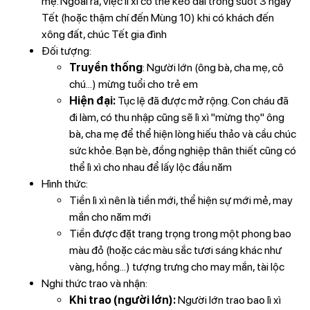
mẹ. Ngoài ra, việc lì xì có thể kéo dài trong suốt 3 ngày
Tết (hoặc thậm chí đến Mùng 10) khi có khách đến
xông đất, chúc Tết gia đình
Đối tượng:
Truyền thống
: Người lớn (ông bà, cha mẹ, cô
chú...) mừng tuổi cho trẻ em
Hiện đại:
Tục lệ đã được mở rộng. Con cháu đã
đi làm, có thu nhập cũng sẽ lì xì "mừng thọ" ông
bà, cha mẹ để thể hiện lòng hiếu thảo và cầu chúc
sức khỏe. Bạn bè, đồng nghiệp thân thiết cũng có
thể lì xì cho nhau để lấy lộc đầu năm
Hình thức:
Tiền lì xì nên là tiền mới, thể hiện sự mới mẻ, may
mắn cho năm mới
Tiền được đặt trang trọng trong một phong bao
màu đỏ (hoặc các màu sắc tươi sáng khác như
vàng, hồng...) tượng trưng cho may mắn, tài lộc
Nghi thức trao và nhận:
Khi trao (người lớn):
Người lớn trao bao lì xì