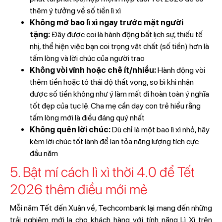
thêm ý tưởng về số tiền lì xì
Không mở bao lì xì ngay trước mặt người
tặng:
Đây được coi là hành động bất lịch sự, thiếu tế
nhị, thể hiện việc bạn coi trọng vật chất (số tiền) hơn là
tấm lòng và lời chúc của người trao
Không vòi vĩnh hoặc chê ít/nhiều:
Hành động vòi
thêm tiền hoặc tỏ thái độ thất vọng, so bì khi nhận
được số tiền không như ý làm mất đi hoàn toàn ý nghĩa
tốt đẹp của tục lệ. Cha mẹ cần dạy con trẻ hiểu rằng
tấm lòng mới là điều đáng quý nhất
Không quên lời chúc:
Dù chỉ là một bao lì xì nhỏ, hãy
kèm lời chúc tốt lành để lan tỏa năng lượng tích cực
đầu năm
5. Bật mí cách lì xì thời 4.0 để Tết
2026 thêm điều mới mẻ
Mỗi năm Tết đến Xuân về, Techcombank lại mang đến những
trải nghiệm mới lạ cho khách hàng với tính năng Lì Xì trên