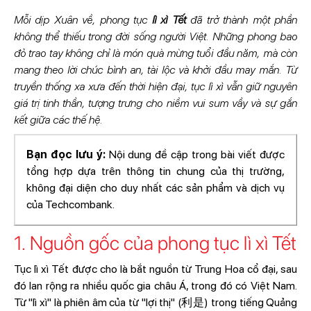
Mỗi dịp Xuân về, phong tục
lì xì Tết
đã trở thành một phần
không thể thiếu trong đời sống người Việt. Những phong bao
đỏ trao tay không chỉ là món quà mừng tuổi đầu năm, mà còn
mang theo lời chúc bình an, tài lộc và khởi đầu may mắn. Từ
truyền thống xa xưa đến thời hiện đại, tục lì xì vẫn giữ nguyên
giá trị tinh thần, tượng trưng cho niềm vui sum vầy và sự gắn
kết giữa các thế hệ.
Bạn đọc lưu ý:
Nội dung đề cập trong bài viết được
tổng hợp dựa trên thông tin chung của thị trường,
không đại diện cho duy nhất các sản phẩm và dịch vụ
của Techcombank.
1. Nguồn gốc của phong tục lì xì Tết
Tục lì xì Tết được cho là bắt nguồn từ Trung Hoa cổ đại, sau
đó lan rộng ra nhiều quốc gia châu Á, trong đó có Việt Nam.
Từ "lì xì" là phiên âm của từ "lợi thị" (利是) trong tiếng Quảng