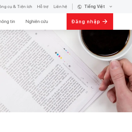
public
expand_more
ông cụ & Tiện ích
Hỗ trợ
Liên hệ
Tiếng Việt
hông tin
Nghiên cứu
Đăng nhập