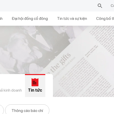
C
nh
Đại hội đồng cổ đông
Tin tức và sự kiện
Công bố t
uả kinh doanh
Tin tức
Thông cáo báo chí