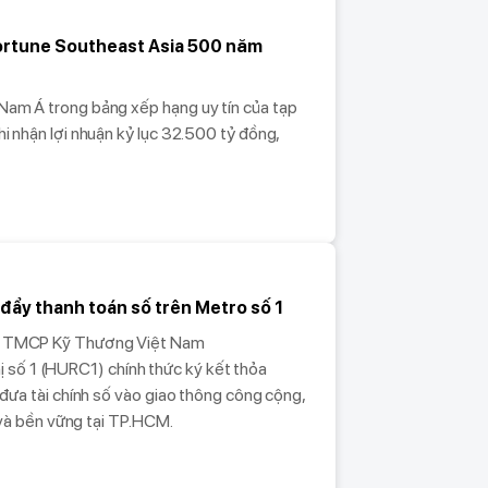
ortune Southeast Asia 500 năm
Nam Á trong bảng xếp hạng uy tín của tạp
i nhận lợi nhuận kỷ lục 32.500 tỷ đồng,
đẩy thanh toán số trên Metro số 1
ng TMCP Kỹ Thương Việt Nam
ố 1 (HURC1) chính thức ký kết thỏa
 đưa tài chính số vào giao thông công cộng,
i và bền vững tại TP.HCM.