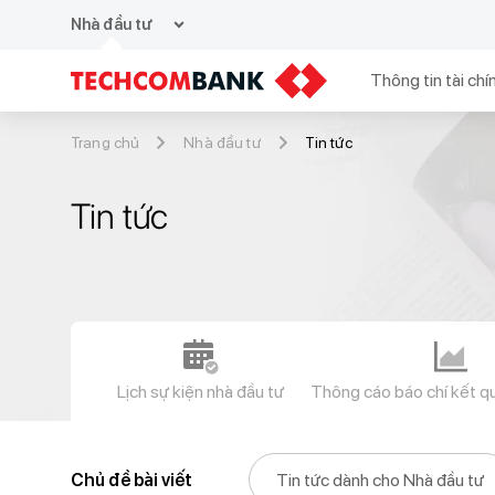
expand_more
Nhà đầu tư
Thông tin tài chí
Trang chủ
Nhà đầu tư
Tin tức
Tin tức
Lịch sự kiện nhà đầu tư
Thông cáo báo chí kết q
Chủ đề bài viết
Tin tức dành cho Nhà đầu tư