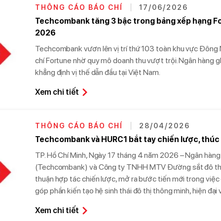
THÔNG CÁO BÁO CHÍ
17/06/2026
Techcombank tăng 3 bậc trong bảng xếp hạng F
2026
Techcombank vươn lên vị trí thứ 103 toàn khu vực Đông 
chí Fortune nhờ quy mô doanh thu vượt trội. Ngân hàng gh
khẳng định vị thế dẫn đầu tại Việt Nam.
Xem chi tiết
THÔNG CÁO BÁO CHÍ
28/04/2026
Techcombank và HURC1 bắt tay chiến lược, thúc 
TP. Hồ Chí Minh, Ngày 17 tháng 4 năm 2026 – Ngân hà
(Techcombank) và Công ty TNHH MTV Đường sắt đô thị s
thuận hợp tác chiến lược, mở ra bước tiến mới trong việc
góp phần kiến tạo hệ sinh thái đô thị thông minh, hiện đạ
Xem chi tiết