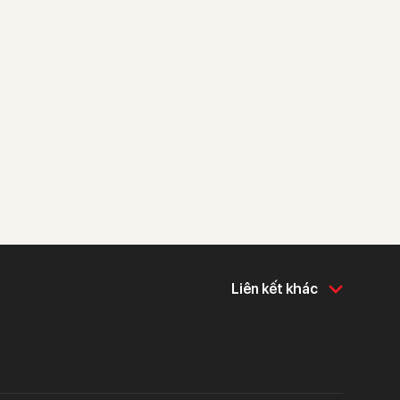
Liên kết khác
Về chúng tôi
Hỗ trợ & tiện ích
Về Techcombank
Khám phá và chia sẻ
Tin tức và báo chí
Tuyển dụng