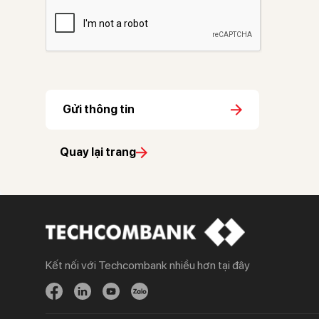
Gửi thông tin
Quay lại trang
Kết nối với Techcombank nhiều hơn tại đây
Khách hàng cá nhân
Khách hàng doanh
nghiệp
Chi tiêu
Quản trị hàng ngày
Tiết kiệm