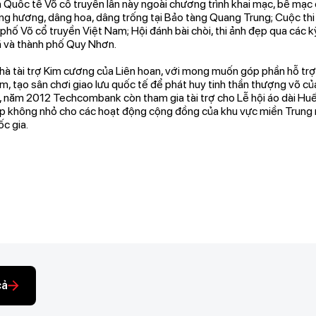
Quốc tế Võ cổ truyền lần này ngoài chương trình khai mạc, bế mạc 
ng hương, dâng hoa, dâng trống tại Bảo tàng Quang Trung; Cuộc thi
phố Võ cổ truyền Việt Nam; Hội đánh bài chòi, thi ảnh đẹp qua các kỳ
xã và thành phố Quy Nhơn.
à tài trợ Kim cương của Liên hoan, với mong muốn góp phần hỗ trợ d
m, tạo sân chơi giao lưu quốc tế để phát huy tinh thần thượng võ củ
, năm 2012 Techcombank còn tham gia tài trợ cho Lễ hội áo dài Huế
 không nhỏ cho các hoạt động cộng đồng của khu vực miền Trung nó
c gia.
cả