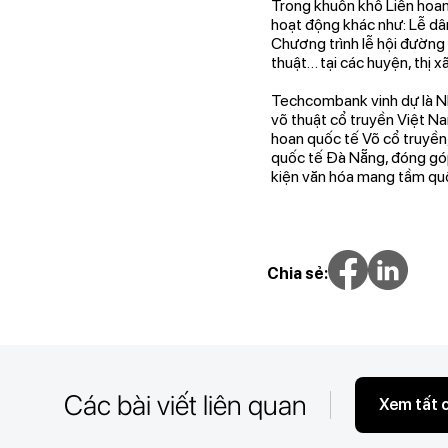
Trong khuôn khổ Liên hoan 
hoạt động khác như: Lễ dâ
Chương trình lễ hội đường 
thuật… tại các huyện, thị 
Techcombank vinh dự là Nh
võ thuật cổ truyền Việt Na
hoan quốc tế Võ cổ truyền
quốc tế Đà Nẵng, đóng góp
kiện văn hóa mang tầm quố
Chia sẻ:
Các bài viết liên quan
Xem tất 