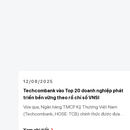
12/08/2025
Techcombank vào Top 20 doanh nghiệp phát
triển bền vững theo rổ chỉ số VNSI
Vừa qua, Ngân hàng TMCP Kỹ Thương Việt Nam
(Techcombank, HOSE: TCB) chính thức được đưa
vào rổ Chỉ số Phát triển Bền vững Việt Nam (Vietnam
Sustainability Index - VNSI), theo công bố từ Sở Giao