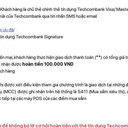
Khách hàng là chủ thẻ chính thẻ tín dụng Techcombank Visa/ Mast
mãi của Techcombank qua tin nhắn SMS hoặc email.
 ưu đãi
ẻ tín dụng Techcombank Signature
ến mại, khách hàng thực hiện giao dịch thanh toán (**) có tổng giá 
sẽ nhận được
hoàn tiền 100.000 VND
ách hàng
 thị được xét điều kiện tham gia chương trình là giao dịch tại những
 (MCC) được ghi nhận trên hệ thống là 5411 (Mua sắm siêu thị), 
c tiếp tại các máy POS của các điểm mua sắm.
 để không bỏ lỡ cơ hội hoàn tiền với thẻ tín dụng Techco