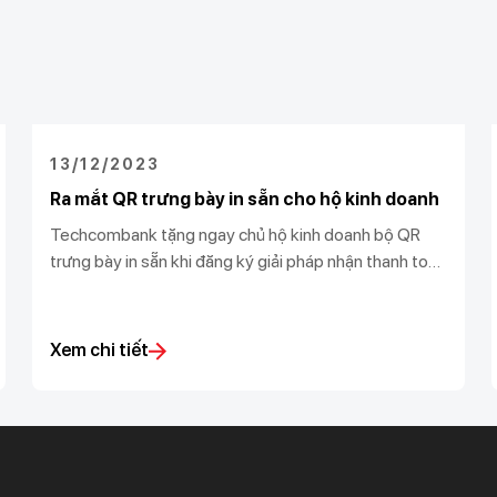
13/12/2023
Ra mắt QR trưng bày in sẵn cho hộ kinh doanh
Techcombank tặng ngay chủ hộ kinh doanh bộ QR
trưng bày in sẵn khi đăng ký giải pháp nhận thanh toán
và vận hành cửa hàng. Đảm bảo giúp vận hành kinh
doanh nhanh chóng, thông minh, và hiệu quả.
Xem chi tiết