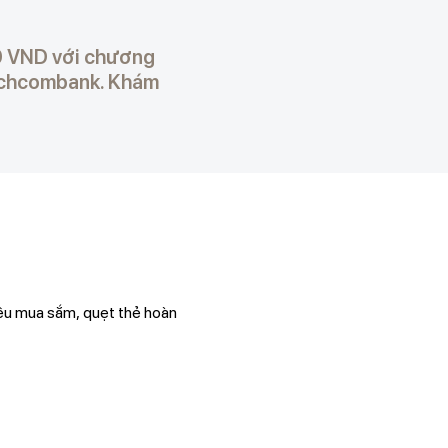
00 VND với chương
 Techcombank. Khám
iêu mua sắm, quẹt thẻ hoàn