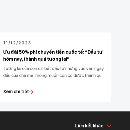
11/12/2023
Ưu đãi 50% phí chuyển tiền quốc tế: “Đầu tư
hôm nay, thành quả tương lai”
Tương lai của con cái bắt đầu từ những vun vén ngày
đầu của cha mẹ, mong muốn con có được thành quả
to lớn mai sau. Thấu hiểu mong muốn của khách
hàng, Techcombank đồng hành cùng các con trong
Xem chi tiết
hành trình chinh phục trí thức, khám phá thế giới và
đồng hành cùng cha mẹ vun đắp tương lai tốt đẹp
cho con.
Liên kết khác