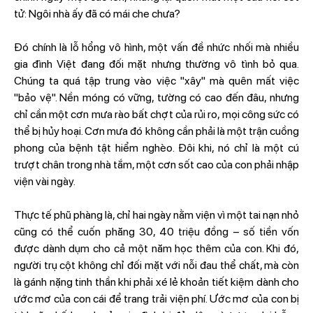
tử: Ngôi nhà ấy đã có mái che chưa?
Đó chính là lỗ hổng vô hình, một vấn đề nhức nhối mà nhiều
gia đình Việt đang đối mặt nhưng thường vô tình bỏ qua.
Chúng ta quá tập trung vào việc "xây" mà quên mất việc
"bảo vệ". Nền móng có vững, tường có cao đến đâu, nhưng
chỉ cần một cơn mưa rào bất chợt của rủi ro, mọi công sức có
thể bị hủy hoại. Cơn mưa đó không cần phải là một trận cuồng
phong của bệnh tật hiểm nghèo. Đôi khi, nó chỉ là một cú
trượt chân trong nhà tắm, một cơn sốt cao của con phải nhập
viện vài ngày.
Thực tế phũ phàng là, chỉ hai ngày nằm viện vì một tai nạn nhỏ
cũng có thể cuốn phăng 30, 40 triệu đồng – số tiền vốn
được dành dụm cho cả một năm học thêm của con. Khi đó,
người trụ cột không chỉ đối mặt với nỗi đau thể chất, mà còn
là gánh nặng tinh thần khi phải xé lẻ khoản tiết kiệm dành cho
ước mơ của con cái để trang trải viện phí. Ước mơ của con bị