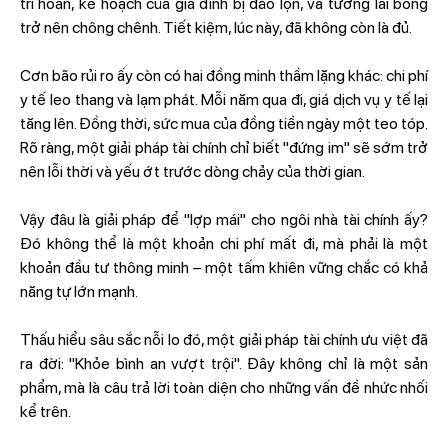
trì hoãn, kế hoạch của gia đình bị đảo lộn, và tương lai bỗng
trở nên chông chênh. Tiết kiệm, lúc này, đã không còn là đủ.
Cơn bão rủi ro ấy còn có hai đồng minh thầm lặng khác: chi phí
y tế leo thang và lạm phát. Mỗi năm qua đi, giá dịch vụ y tế lại
tăng lên. Đồng thời, sức mua của đồng tiền ngày một teo tóp.
Rõ ràng, một giải pháp tài chính chỉ biết "đứng im" sẽ sớm trở
nên lỗi thời và yếu ớt trước dòng chảy của thời gian.
Vậy đâu là giải pháp để "lợp mái" cho ngôi nhà tài chính ấy?
Đó không thể là một khoản chi phí mất đi, mà phải là một
khoản đầu tư thông minh – một tấm khiên vững chắc có khả
năng tự lớn mạnh.
Thấu hiểu sâu sắc nỗi lo đó, một giải pháp tài chính ưu việt đã
ra đời: "Khỏe bình an vượt trội". Đây không chỉ là một sản
phẩm, mà là câu trả lời toàn diện cho những vấn đề nhức nhối
kể trên.