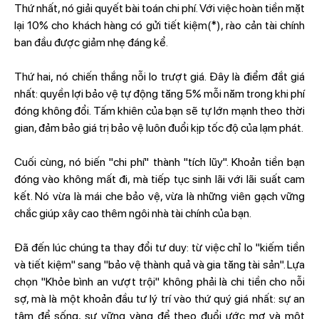
Thứ nhất, nó giải quyết bài toán chi phí. Với việc hoàn tiền mặt
lại 10% cho khách hàng có gửi tiết kiệm(*), rào cản tài chính
ban đầu được giảm nhẹ đáng kể.
Thứ hai, nó chiến thắng nỗi lo trượt giá. Đây là điểm đắt giá
nhất: quyền lợi bảo vệ tự động tăng 5% mỗi năm trong khi phí
đóng không đổi. Tấm khiên của bạn sẽ tự lớn mạnh theo thời
gian, đảm bảo giá trị bảo vệ luôn đuổi kịp tốc độ của lạm phát.
Cuối cùng, nó biến "chi phí" thành "tích lũy". Khoản tiền bạn
đóng vào không mất đi, mà tiếp tục sinh lãi với lãi suất cam
kết. Nó vừa là mái che bảo vệ, vừa là những viên gạch vững
chắc giúp xây cao thêm ngôi nhà tài chính của bạn.
Đã đến lúc chúng ta thay đổi tư duy: từ việc chỉ lo "kiếm tiền
và tiết kiệm" sang "bảo vệ thành quả và gia tăng tài sản". Lựa
chọn "Khỏe bình an vượt trội" không phải là chi tiền cho nỗi
sợ, mà là một khoản đầu tư lý trí vào thứ quý giá nhất: sự an
tâm để sống, sự vững vàng để theo đuổi ước mơ và một