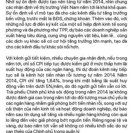
Nhờ sự ổn định được tạo nền tảng từ năm 2014, nhìn chung
các nhận định về thị trường Việt Nam năm tới là khá khả quan.
Sự ổn định về vĩ mô tạo đà cho các kênh đầu tư tăng trưởng
bền vững, trước mắt là BĐS, chứng khoán. Thêm vào đó, với
những nỗ lực đi đến ký kết của một số hiệp định kinh tế song
phương và đa phương như TPP, dự báo các doanh nghiệp sản
xuất hàng tiêu dùng, cung ứng nguyên vật liệu, bán lẻ… cùng
các dịch vụ khác sẽ có cơ hội tăng trưởng lớn mạnh, tạo đà
cho các kênh đầu tư khác sôi nổi hơn.
Với kênh gửi tiết kiệm, nhiều chuyên gia nhận định, nếu trong
năm tới, chỉ số CPI tiếp tục được kiềm giữ ở mức thấp hơn lãi
suất huy động của các ngân hàng, thì dự đoán kênh này tiếp
tục sẽ là kênh hút tiền nhàn rỗi tương tự năm 2014. Năm
2014, CPI chỉ tăng 1,84%, trong khi mặt bằng lãi suất huy
động vẫn trên dưới 5%/năm, do đó người gửi tiền vẫn có lời.
Trái phiếu Chính phủ khá sôi động trong năm 2014 lại không
được đánh giá cao trong năm tới do đối tượng mua chủ yếu là
các ngân hàng nhằm giải phóng bớt tiền nhàn rỗi, song với sự
cải thiện của nền kinh tế và hoạt động doanh nghiệp, dự báo
năm sau tín dụng sẽ tăng và nhiều ngân hàng không còn quá
lo lắng đến việc giải phóng bớt nguồn tiền. Riêng ngoại tệ và
vàng, dự báo năm tới vẫn sẽ không có nhiều khởi sắc do sự
can thiệp của Chính phủ trong quản lý.