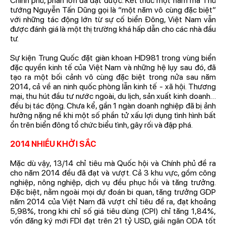
Chính phủ, phần lớn đã đạt được. Kết thúc một năm mà Thủ
tướng Nguyễn Tấn Dũng gọi là “một năm vô cùng đặc biệt”
với những tác động lớn từ sự cố biển Đông, Việt Nam vẫn
được đánh giá là một thị trường khá hấp dẫn cho các nhà đầu
tư.
Sự kiện Trung Quốc đặt giàn khoan HD981 trong vùng biển
đặc quyền kinh tế của Việt Nam và những hệ lụy sau đó, đã
tạo ra một bối cảnh vô cùng đặc biệt trong nửa sau năm
2014, cả về an ninh quốc phòng lẫn kinh tế - xã hội. Thương
mại, thu hút đầu tư nước ngoài, du lịch, sản xuất kinh doanh…
đều bị tác động. Chưa kể, gần 1 ngàn doanh nghiệp đã bị ảnh
hưởng nặng nề khi một số phần tử xấu lợi dụng tình hình bất
ổn trên biển đông tổ chức biểu tình, gây rối và đập phá.
2014 NHIỀU KHỞI SẮC
Mặc dù vậy, 13/14 chỉ tiêu mà Quốc hội và Chính phủ đề ra
cho năm 2014 đều đã đạt và vượt. Cả 3 khu vực, gồm công
nghiệp, nông nghiệp, dịch vụ đều phục hồi và tăng trưởng.
Đặc biệt, nằm ngoài mọi dự đoán bi quan, tăng trưởng GDP
năm 2014 của Việt Nam đã vượt chỉ tiêu đề ra, đạt khoảng
5,98%, trong khi chỉ số giá tiêu dùng (CPI) chỉ tăng 1,84%,
vốn đăng ký mới FDI đạt trên 21 tỷ USD, giải ngân ODA tốt