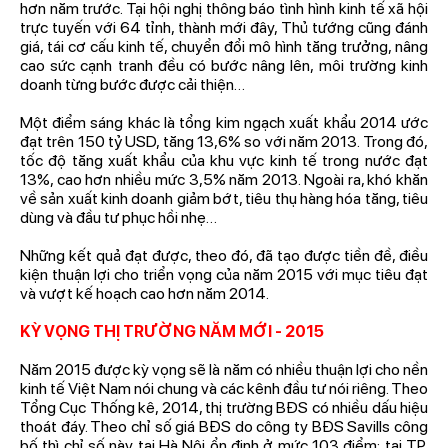
hơn năm trước. Tại hội nghị thông báo tình hình kinh tế xã hội
trực tuyến với 64 tỉnh, thành mới đây, Thủ tướng cũng đánh
giá, tái cơ cấu kinh tế, chuyển đổi mô hình tăng trưởng, nâng
cao sức cạnh tranh đều có bước nâng lên, môi trường kinh
doanh từng bước được cải thiện…
Một điểm sáng khác là tổng kim ngạch xuất khẩu 2014 ước
đạt trên 150 tỷ USD, tăng 13,6% so với năm 2013. Trong đó,
tốc độ tăng xuất khẩu của khu vực kinh tế trong nước đạt
13%, cao hơn nhiều mức 3,5% năm 2013. Ngoài ra, khó khăn
về sản xuất kinh doanh giảm bớt, tiêu thụ hàng hóa tăng, tiêu
dùng và đầu tư phục hồi nhẹ…
Những kết quả đạt được, theo đó, đã tạo được tiền đề, điều
kiện thuận lợi cho triển vọng của năm 2015 với mục tiêu đạt
và vượt kế hoạch cao hơn năm 2014.
KỲ VỌNG THỊ TRƯỜNG NĂM MỚI - 2015
Năm 2015 được kỳ vọng sẽ là năm có nhiều thuận lợi cho nền
kinh tế Việt Nam nói chung và các kênh đầu tư nói riêng. Theo
Tổng Cục Thống kê, 2014, thị trường BĐS có nhiều dấu hiệu
thoát đáy. Theo chỉ số giá BĐS do công ty BĐS Savills công
bố thì chỉ số này tại Hà Nội ổn định ở mức 103 điểm; tại TP.