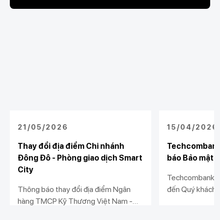
21/05/2026
15/04/2026
Thay đổi địa điểm Chi nhánh
Techcombank 
Đông Đô - Phòng giao dịch Smart
báo Bảo mật và
City
Techcombank tr
Thông báo thay đổi địa điểm Ngân
đến Quý khách 
hàng TMCP Kỹ Thương Việt Nam -
nhật Thông báo 
Chi nhánh Đông Đô - Phòng giao dịch
dữ liệu (“Thông
Xem chi tiết
Xem chi tiết