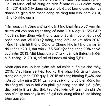
Hồ Chí Minh, chỉ số cũng ổn định ở mức 88-89 điểm trong
năm 2014. Bộ Xây dựng cũng cho biết, số lượng giao dịch và
doanh số giao dịch thành công đã tăng nửa cuối năm 2014,
hàng tồn kho giảm.
Năm qua, thị trường chứng khoán tăng khá hẳn so với vài năm
trước với vốn hóa thị trường cả năm 2014 đạt 31,5% GDP.
Ngoài ra, huy động vốn thông qua phát hành cổ phiếu và cổ
phần hóa đạt 25.100 tỷ đồng, tăng 22% so với năm 2013.
Tổng tài sản hệ thống Công ty Chứng khoán tăng trở lại lần
đầu tiên từ 2011, đạt xấp xỉ 75.500 tỷ đồng, tăng 20% so với
cuối năm 2013. Mặt khác, giá chứng khoán cải thiện, tính đến
cuối tháng 12-2014, chỉ số VN index đã tăng 5,5%.
Nhận định của Ủy ban giám sát tài chính quốc gia cho thấy,
2015, Việt Nam sẽ tiếp tục xu thế phục hồi tăng trưởng,
trong đó dự báo GDP quý 1-2015 sẽ tăng khoảng 5,4%, cao
hơn cùng kỳ năm 2014. Lạm phát sẽ không có biến động lớn
do tổng cầu phục hồi vừa phải, giá hàng hóa thế giới giảm,
đặc biệt là là giá dầu thô, tạo điều kiện cắt giảm chi phí. Dự
báo của Ủy ban này là chỉ số giá tiêu dùng năm tới sẽ không
tăng quá 3%.