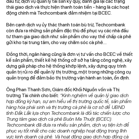
đầu tư, dịch vụ quản lý tài sản ký quỹ, đánh giá lại các trạng
thái giao dịch và thực hiện thanh toán tiền - hàng là các hoạt
động chính mà Techcombank đảm nhiệm tại BCEC.
Bên cạnh dịch vụ ủy thác thanh toán bù trừ, Techcombank
còn đưa ra những sản phẩm đặc thù để phục vụ các nhà đầu
tư tham gia giao dịch như: sản phẩm cho vay thế chấp cà phê
gửi kho tại trung tâm, cho vay chăm sóc cà phê....
Đồng thời, ngân hàng cũng là đơn vị tư vấn cho BCEC về thiết
kế sản phẩm, thiết kế hệ thống cở sở hạ tầng công nghệ, xây
dựng giải pháp cho hệ thống khớp lệnh, xây dựng quy trình
quản trị rủi ro để quản lý thị trường, một trong những công cụ
quản trọng để đảm bảo thị trường vận hành an toàn, ổn định.
Ông Phan Thanh Sơn, Giám đốc Khối Nguồn vốn và Thị
trường Tài chính cho biết:
“Kinh nghiệm về quản lý giao dịch
hợp đồng kỳ hạn, sự am hiểu về thị trường quốc tế, sản phẩm
hàng hóa phái sinh và thị trường cà phê là cơ sở để UBND
tỉnh Đắk Lắk lựa chọn Techcombank là đối tác chiến lược cho
Trung tâm giao dịch cà phê Buôn Ma Thuột (BCEC).
Techcombank đã đưa ra nhiều sản phẩm, dịch vụ tiện ích để
phục vụ tốt nhất cho các doanh nghiệp hoạt động trong lĩnh
vực kinh doanh cà phê. Và hoạt động giao dịch hợp đồng cà