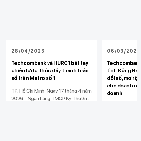
28/04/2026
06/03/2026
Techcombank và HURC1 bắt tay
Techcombank
chiến lược, thúc đẩy thanh toán
tỉnh Đồng Nai
số trên Metro số 1
đổi số, mở rộn
cho doanh ngh
TP. Hồ Chí Minh, Ngày 17 tháng 4 năm
doanh
2026 – Ngân hàng TMCP Kỹ Thương
Việt Nam (Techcombank) và Công ty
Ngân hàng TMC
TNHH MTV Đường sắt đô thị số 1
Nam (Techcomb
(HURC1) chính thức ký kết thỏa thuận
UBND tỉnh Đồng
Xem chi tiết
Xem chi tiết
hợp tác chiến lược, mở ra bước tiến
Đồng Nai, Sở Tà
mới trong việc đưa tài chính số vào
Thuế Đồng Nai,