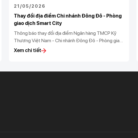
21/05/2026
Thay đổi địa điểm Chi nhánh Đông Đô - Phòng
giao dịch Smart City
Thông báo thay đổi địa điểm Ngân hàng TMCP Kỹ
Thương Việt Nam - Chi nhánh Đông Đô - Phòng giao
dịch Smart City
Xem chi tiết
Khách hàng ưu tiên
Nhà đầu tư
Dịch vụ khách hàng ưu tiên
Thông tin tài chính
Đặc quyền vượt trội
Đại hội đồng cổ đông