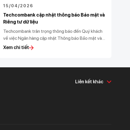
15/04/2026
Techcombank cập nhật thông báo Bảo mật và
Riêng tư dữ liệu
Techcombank trân trọng thông báo đến Quý khách
về việc Ngân hàng cập nhật Thông báo Bảo mật và
Riêng tư dữ liệu (“Thông báo”) theo Luật bảo vệ dữ
Xem chi tiết
liệu cá nhân 91/2025/QH15 và Nghị định số
356/2025/NĐ-CP do Chính phủ ban hành.
Liên kết khác
Về chúng tôi
Hỗ trợ & tiện ích
Về Techcombank
Khám phá và chia sẻ
Tin tức và báo chí
Tuyển dụng