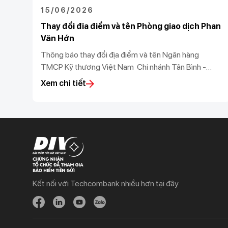
15/06/2026
Thay đổi đia điểm và tên Phòng giao dịch Phan
Văn Hớn
Thông báo thay đổi địa điểm và tên Ngân hàng
TMCP Kỹ thương Việt Nam Chi nhánh Tân Bình -
Phòng giao dịch Phan Văn Hớn
Xem chi tiết
Kết nối với Techcombank nhiều hơn tại đây
Khách hàng cá nhân
Khách hàng doanh
nghiệp
Chi tiêu
Quản trị hàng ngày
Tiết kiệm