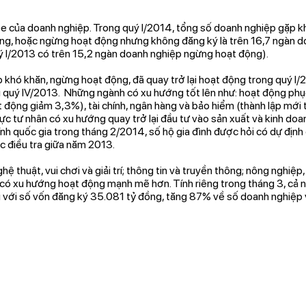
ỏe của doanh nghiệp. Trong quý I/2014, tổng số doanh nghiệp gặp kh
g, hoặc ngừng hoạt động nhưng không đăng ký là trên 16,7 ngàn d
ý I/2013 có trên 15,2 ngàn doanh nghiệp ngừng hoạt động).
 khó khăn, ngừng hoạt động, đã quay trở lại hoạt động trong quý I
 quý IV/2013. Những ngành có xu hướng tốt lên như: hoạt động phục
 động giảm 3,3%), tài chính, ngân hàng và bảo hiểm (thành lập mới
tư nhân có xu hướng quay trở lại đầu tư vào sản xuất và kinh doan
ính quốc gia trong tháng 2/2014, số hộ gia đình được hỏi có dự định
c điều tra giữa năm 2013.
hệ thuật, vui chơi và giải trí; thông tin và truyền thông; nông nghiệp
có xu hướng hoạt động mạnh mẽ hơn. Tính riêng trong tháng 3, cả
 với số vốn đăng ký 35.081 tỷ đồng, tăng 87% về số doanh nghiệp