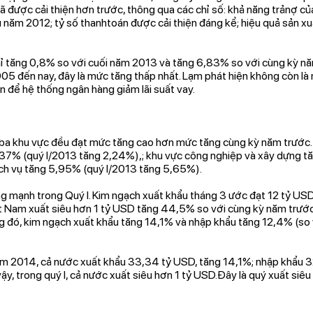
ã được cải thiện hơn trước, thông qua các chỉ số: khả năng trảnợ c
 năm 2012; tỷ số thanhtoán được cải thiện đáng kể; hiệu quả sản xuấ
chỉ tăng 0,8% so với cuối năm 2013 và tăng 6,83% so với cùng kỳ nă
05 đến nay, đây là mức tăng thấp nhất. Lạm phát hiện không còn là m
ện để hệ thống ngân hàng giảm lãi suất vay.
ả ba khu vực đều đạt mức tăng cao hơn mức tăng cùng kỳ năm trước. 
,37% (quý I/2013 tăng 2,24%),; khu vực công nghiệp và xây dựng t
ch vụ tăng 5,95% (quý I/2013 tăng 5,65%).
g mạnh trong Quý I. Kim ngạch xuất khẩu tháng 3 ước đạt 12 tỷ USD
ệt Nam xuất siêu hơn 1 tỷ USD tăng 44,5% so với cùng kỳ năm trước 
g đó, kim ngạch xuất khẩu tăng 14,1% và nhập khẩu tăng 12,4% (s
ăm 2014, cả nước xuất khẩu 33,34 tỷ USD, tăng 14,1%; nhập khẩu 
ậy, trong quý I, cả nước xuất siêu hơn 1 tỷ USD.Đây là quý xuất siê