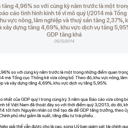
 tăng 4,96% so với cùng kỳ năm trước là một tro
báo cáo tình hình kinh tế vĩ mô quý I/2014 mà Tổn
khu vực nông, lâm nghiệp và thuỷ sản tăng 2,37%, 
à xây dựng tăng 4,69%, khu vực dịch vụ tăng 5,95
GDP tăng khá
05/12/2014
96% so với cùng kỳ năm trước là một trong những điểm quan trọng 
2014 mà Tổng cục Thống kê vừa công bố. Theo đó, khu vực nông, lâm
p và xây dựng tăng 4,69%, khu vực dịch vụ tăng 5,95%.
o nhất của GDP quý I trong cùng kỳ 3 năm qua. Báo cáo vừa công bố
kinh tế Việt Nam đã thoát đáy so với thời điểm quý 3/2013, do đó, 
 tốt hơn. Nguyên nhân có thể tạo đà để GDP tăng trưởng, theo ủy 
Chính phủ như giảm lãi suất, tăng đầu tư trái phiếu…
ệp giải thể vẫn được cho là cao, song Uỷ ban giám sát tài chính qu