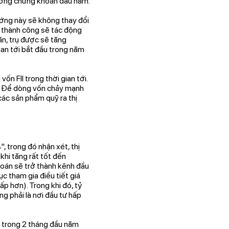
trường chứng khoán đầu năm.
ướng này sẽ không thay đổi
u thành công sẽ tác động
n, trụ được sẽ tăng
ian tới bắt đầu trong năm
n FII trong thời gian tới.
ọ. Để dòng vốn chảy mạnh
ác sản phẩm quỹ ra thị
trong đó nhận xét, thị
hi tăng rất tốt đến
án sẽ trở thành kênh đầu
c tham gia điều tiết giá
p hơn). Trong khi đó, tỷ
g phải là nơi đầu tư hấp
 trong 2 tháng đầu năm