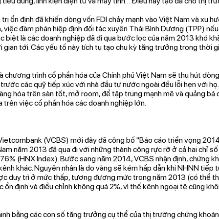
g tiêu dùng, linh kiện điện tử và máy tính… Điều này tạo đà cho thị 
nh trị ổn định đã khiến dòng vốn FDI chảy mạnh vào Việt Nam và xu h
 ra, việc đàm phán hiệp định đối tác xuyên Thái Bình Dương (TPP) nế
 biệt là các doanh nghiệp đã đi qua bước lọc của năm 2013 khó khă
gian tới. Các yếu tố này tích tụ tạo chu kỳ tăng trưởng trong thời g
 chương trình cổ phần hóa của Chính phủ Việt Nam sẽ thu hút dòng vố
rước các quỹ tiếp xúc với nhà đầu tư nước ngoài đều lỗi hẹn với h
hàng hóa trên sàn tốt, mở room, để tập trung mạnh mẽ và quảng bá c
a trên việc cổ phần hóa các doanh nghiệp lớn.
ietcombank (VCBS) mới đây đã công bố "Báo cáo triển vọng 2014", 
m năm 2013 đã qua đi với những thành công rực rỡ ở cả hai chỉ số k
76% (HNX Index). Bước sang năm 2014, VCBS nhận định, chứng kho
kênh khác. Nguyên nhân là do vàng sẽ kém hấp dẫn khi NHNN tiếp tụ
ược duy trì ở mức thấp, tương đương mức trong năm 2013 (có thể thấ
c ổn định và điều chỉnh không quá 2%, vì thế kênh ngoại tệ cũng khôn
nh bằng các con số tăng trưởng cụ thể của thị trường chứng khoán