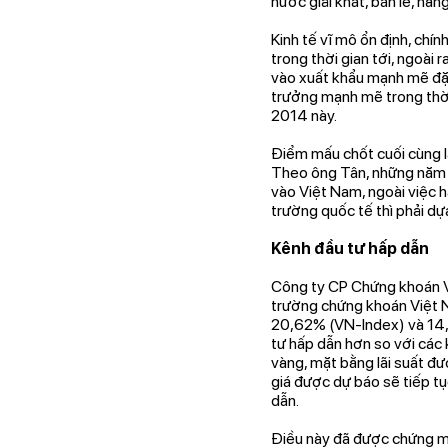
nước giải khát, bán lẻ, hàn
Kinh tế vĩ mô ổn định, chí
trong thời gian tới, ngoài
vào xuất khẩu mạnh mẽ đặc
trưởng mạnh mẽ trong thời 
2014 này.
Điểm mấu chốt cuối cùng là
Theo ông Tân, những năm t
vào Việt Nam, ngoài việc 
trường quốc tế thì phải dự
Kênh đầu tư hấp dẫn
Công ty CP Chứng khoán V
trường chứng khoán Việt Na
20,62% (VN-Index) và 14,
tư hấp dẫn hơn so với các 
vàng, mặt bằng lãi suất đ
giá được dự báo sẽ tiếp tụ
dẫn.
Điều này đã được chứng mi