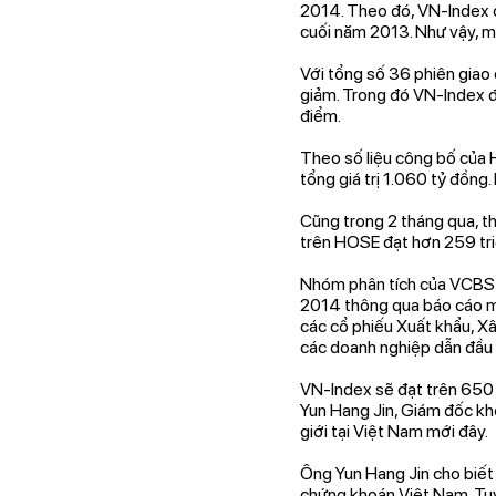
2014. Theo đó, VN-Index 
cuối năm 2013. Như vậy, m
Với tổng số 36 phiên giao 
giảm. Trong đó VN-Index đã
điểm.
Theo số liệu công bố của 
tổng giá trị 1.060 tỷ đồng.
Cũng trong 2 tháng qua, t
trên HOSE đạt hơn 259 triệ
Nhóm phân tích của VCBS 
2014 thông qua báo cáo mớ
các cổ phiếu Xuất khẩu, Xâ
các doanh nghiệp dẫn đầu 
VN-Index sẽ đạt trên 650 
Yun Hang Jin, Giám đốc khố
giới tại Việt Nam mới đây.
Ông Yun Hang Jin cho biết
chứng khoán Việt Nam. Tuy