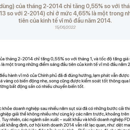
u dùng) của tháng 2-2014 chỉ tăng 0,55% so với thá
013 so với 2-2014) chỉ ở mức 4,65% là một trong 
tiên của kinh tế vĩ mô đầu năm 2014.
15/06/2022
 của tháng 2-2014 chỉ tăng 0,55% so với tháng 1, và tốc độ tăng giá
à một trong những điểm sáng đầu tiên của kinh tế vĩ mô đầu năm 
điều hành vĩ mô của Chính phủ đã đi đúng hướng, lạm phát vẫn được
giá vàng có biến động nhẹ, song cũng được kiểm soát tốt thông qua 
ường bất động sản có nhiều chuyển biến tốt.
c khỏe doanh nghiệp sau nhiều năm sụt sùi đã có những bước cải thi
ghiệp giải thể không nhiều như cùng kỳ các năm trước, khoảng trê
 Tuy nhiên, các ngành sản xuất – xuất khẩu và khối doanh nghiệp F
uất khẳng định, cơ hội kinh doanh 2014 vẫn rất lạc quan, như: dệt may