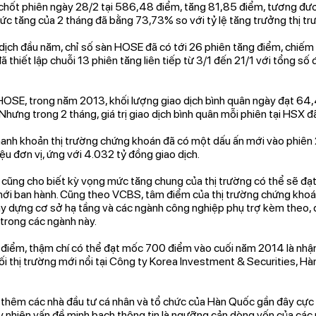
chốt phiên ngày 28/2 tại 586,48 điểm, tăng 81,85 điểm, tương đư
ức tăng của 2 tháng đã bằng 73,73% so với tỷ lệ tăng trưởng thị t
dịch đầu năm, chỉ số sàn HOSE đã có tới 26 phiên tăng điểm, chiếm
 thiết lập chuỗi 13 phiên tăng liên tiếp từ 3/1 đến 21/1 với tổng số
HOSE, trong năm 2013, khối lượng giao dịch bình quân ngày đạt 64,
 Nhưng trong 2 tháng, giá trị giao dịch bình quân mỗi phiên tại HSX đ
hanh khoản thị trường chứng khoán đã có một dấu ấn mới vào phiên 
u đơn vị, ứng với 4.032 tỷ đồng giao dịch.
cũng cho biết kỳ vọng mức tăng chung của thị trường có thể sẽ đ
i ban hành. Cũng theo VCBS, tâm điểm của thị trường chứng khoán
y dựng cơ sở hạ tầng và các ngành công nghiệp phụ trợ kèm theo, đ
trong các ngành này.
điểm, thậm chí có thể đạt mốc 700 điểm vào cuối năm 2014 là nhận
i thị trường mới nổi tại Công ty Korea Investment & Securities, Hàn
 thêm các nhà đầu tư cá nhân và tổ chức của Hàn Quốc gần đây cực 
 nhiên vấn đề minh bạch thông tin là ngưỡng cản dòng vốn của các