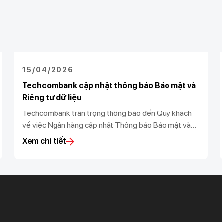
15/04/2026
Techcombank cập nhật thông báo Bảo mật và
Riêng tư dữ liệu
Techcombank trân trọng thông báo đến Quý khách
về việc Ngân hàng cập nhật Thông báo Bảo mật và
Riêng tư dữ liệu (“Thông báo”) theo Luật bảo vệ dữ
Xem chi tiết
liệu cá nhân 91/2025/QH15 và Nghị định số
356/2025/NĐ-CP do Chính phủ ban hành.