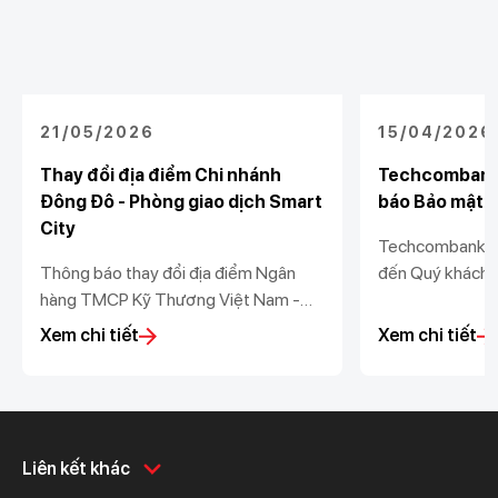
21/05/2026
15/04/2026
Thay đổi địa điểm Chi nhánh
Techcombank 
Đông Đô - Phòng giao dịch Smart
báo Bảo mật và
City
Techcombank tr
Thông báo thay đổi địa điểm Ngân
đến Quý khách 
hàng TMCP Kỹ Thương Việt Nam -
nhật Thông báo 
Chi nhánh Đông Đô - Phòng giao dịch
dữ liệu (“Thông
Xem chi tiết
Xem chi tiết
Smart City
vệ dữ liệu cá n
Nghị định số 
Chính phủ ban h
Khách hàng cá nhân
Khách hàng doanh
Liên kết khác
nghiệp
Chi tiêu