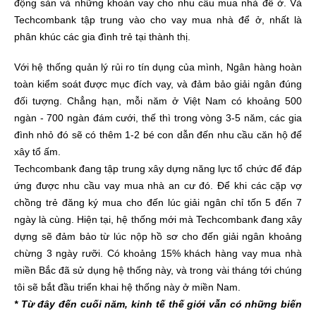
động sản và những khoản vay cho nhu cầu mua nhà để ở. Và
Techcombank tập trung vào cho vay mua nhà để ở, nhất là
phân khúc các gia đình trẻ tại thành thị.
Với hệ thống quản lý rủi ro tín dụng của mình, Ngân hàng hoàn
toàn kiểm soát được mục đích vay, và đảm bảo giải ngân đúng
đối tượng. Chẳng hạn, mỗi năm ở Việt Nam có khoảng 500
ngàn - 700 ngàn đám cưới, thế thì trong vòng 3-5 năm, các gia
đình nhỏ đó sẽ có thêm 1-2 bé con dẫn đến nhu cầu căn hộ để
xây tổ ấm.
Techcombank đang tập trung xây dựng năng lực tổ chức để đáp
ứng được nhu cầu vay mua nhà an cư đó. Để khi các cặp vợ
chồng trẻ đăng ký mua cho đến lúc giải ngân chỉ tốn 5 đến 7
ngày là cùng. Hiện tại, hệ thống mới mà Techcombank đang xây
dựng sẽ đảm bảo từ lúc nộp hồ sơ cho đến giải ngân khoảng
chừng 3 ngày rưỡi. Có khoảng 15% khách hàng vay mua nhà
miền Bắc đã sử dụng hệ thống này, và trong vài tháng tới chúng
tôi sẽ bắt đầu triển khai hệ thống này ở miền Nam.
* Từ đây đến cuối năm, kinh tế thế giới vẫn có những biến