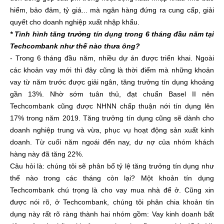
hiểm, bảo đảm, tỷ giá... mà ngân hàng đứng ra cung cấp, giải
quyết cho doanh nghiệp xuất nhập khẩu.
* Tình hình tăng trưởng tín dụng trong 6 tháng đầu năm tại
Techcombank như thế nào thưa ông?
- Trong 6 tháng đầu năm, nhiều dự án được triển khai. Ngoài
các khoản vay mới thì đây cũng là thời điểm mà những khoản
vay từ năm trước được giải ngân, tăng trưởng tín dụng khoảng
gần 13%. Nhờ sớm tuân thủ, đạt chuẩn Basel II nên
Techcombank cũng được NHNN chấp thuận nới tín dụng lên
17% trong năm 2019. Tăng trưởng tín dụng cũng sẽ dành cho
doanh nghiệp trung và vừa, phục vụ hoạt động sản xuất kinh
doanh. Từ cuối năm ngoái đến nay, dư nợ của nhóm khách
hàng này đã tăng 22%.
Câu hỏi là: chúng tôi sẽ phân bổ tỷ lệ tăng trưởng tín dụng như
thế nào trong các tháng còn lại? Một khoản tín dụng
Techcombank chú trọng là cho vay mua nhà để ở. Cũng xin
được nói rõ, ở Techcombank, chúng tôi phân chia khoản tín
dụng này rất rõ ràng thành hai nhóm gồm: Vay kinh doanh bất