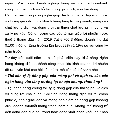
ngày... Với nhóm doanh nghiệp trung và vừa, Techcombank
cũng có nhiều dịch vụ hỗ trợ trong giao dịch, vốn lưu động.
Các cải tiến trong công nghệ giúp Techcombank đáp ứng được
số lượng giao dịch của khách hàng tăng trưởng mạnh, nâng cao
chất lượng dịch vụ, đồng thời cải thiện chất lượng tín dụng và
xử lý nợ xấu. Cộng hưởng các yếu tố này giúp lợi nhuận trước
thuế 6 tháng đầu năm 2019 đạt 5.700 tỉ đồng, doanh thu đạt
9.100 tỉ đồng, tăng trưởng lần lượt 32% và 19% so với cùng kỳ
năm trước.
Từ đây đến cuối năm, dựa đà phát triển này, khả năng Ngân
hàng không chỉ đạt thành công mục tiêu kinh doanh, lợi nhuận
đề ra – vốn khá cao hồi đầu năm, mà còn có thể vượt nhẹ.
* Thế còn tỷ lệ đóng góp của mảng phí và dịch vụ của các
ngân hàng vào tăng trưởng lợi nhuận chung, thưa ông?
- Tại ngân hàng chúng tôi, tỷ lệ đóng góp của mảng phí và dịch
vụ cũng rất khả quan. Chỉ tính riêng mảng dịch vụ tài chính
phục vụ cho người dân và mảng bảo hiểm đã đóng góp khoảng
30% doanh thu/mỗi mảng trong năm qua. Không thể không kể
đến đóng góp của phí trong hoạt động xuất nhập khẩu như bảo