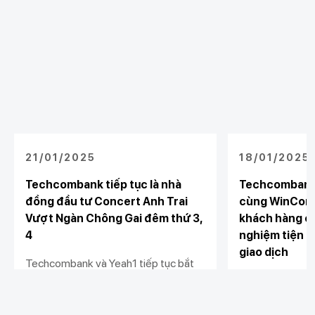
21/01/2025
18/01/2025
Techcombank tiếp tục là nhà
Techcombank 
đồng đầu tư Concert Anh Trai
cùng WinComm
Vượt Ngàn Chông Gai đêm thứ 3,
khách hàng có
4
nghiệm tiện lợ
giao dịch
Techcombank và Yeah1 tiếp tục bắt
tay để mang đến Concert Anh Trai
Ngày 16/01/20
Vượt Ngàn Chông Gai đêm thứ 3 và
WinCommerce ký
thứ 4.
đại lý thanh toá