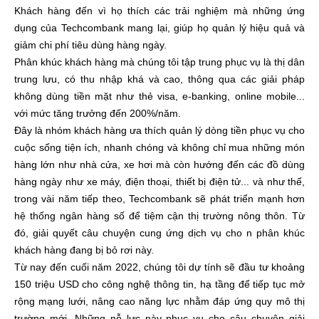
Khách hàng đến vì họ thích các trải nghiệm mà những ứng
dụng của Techcombank mang lại, giúp họ quản lý hiệu quả và
giảm chi phí tiêu dùng hàng ngày.
Phân khúc khách hàng mà chúng tôi tập trung phục vụ là thị dân
trung lưu, có thu nhập khá và cao, thông qua các giải pháp
không dùng tiền mặt như thẻ visa, e-banking, online mobile...
với mức tăng trưởng đến 200%/năm.
Đây là nhóm khách hàng ưa thích quản lý dòng tiền phục vụ cho
cuộc sống tiện ích, nhanh chóng và không chỉ mua những món
hàng lớn như nhà cửa, xe hơi mà còn hướng đến các đồ dùng
hàng ngày như xe máy, điện thoại, thiết bị điện tử... và như thế,
trong vài năm tiếp theo, Techcombank sẽ phát triển mạnh hơn
hệ thống ngân hàng số để tiệm cận thị trường nông thôn. Từ
đó, giải quyết câu chuyện cung ứng dịch vụ cho n phân khúc
khách hàng đang bị bỏ rơi này.
Từ nay đến cuối năm 2022, chúng tôi dự tính sẽ đầu tư khoảng
150 triệu USD cho công nghệ thông tin, hạ tầng để tiếp tục mở
rộng mạng lưới, nâng cao năng lực nhằm đáp ứng quy mô thị
trường mới. Những nỗ lực này phục vụ cho câu chuyện giải