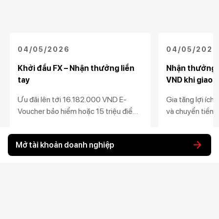
04/05/2026
04/05/2026
Khởi đầu FX – Nhận thưởng liền
Nhận thưởng 
tay
VND khi giao d
Ưu đãi lên tới 16.182.000 VND E-
Gia tăng lợi ích
Voucher bảo hiểm hoặc 15 triệu điểm
và chuyển tiền 
U-Point dành cho khách hàng doanh
Doanh nghiệp, c
nghiệp mới hoặc quay lại mua, bán
từ 04/05/2026
Xem chi tiết
Xem chi tiết
Mở tài khoản doanh nghiệp
ngoại tệ tại Techcombank
Khách hàng cá nhân
Khách hàng doanh
Liên kết khác
nghiệp
Chi tiêu