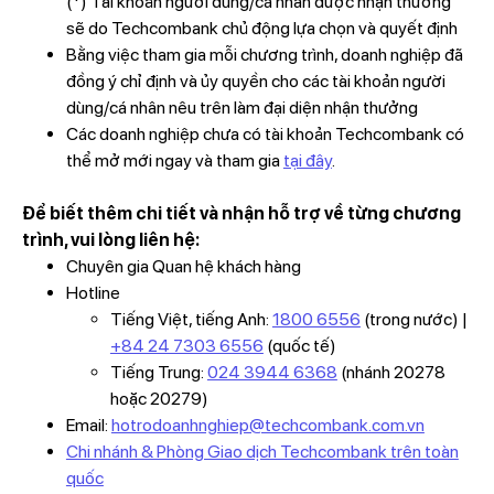
(*) Tài khoản người dùng/cá nhân được nhận thưởng
sẽ do Techcombank chủ động lựa chọn và quyết định
Bằng việc tham gia mỗi chương trình, doanh nghiệp đã
đồng ý chỉ định và ủy quyền cho các tài khoản người
dùng/cá nhân nêu trên làm đại diện nhận thưởng
Các doanh nghiệp chưa có tài khoản Techcombank có
thể mở mới ngay và tham gia
tại đây
.
Để biết thêm chi tiết và nhận hỗ trợ về từng chương
trình, vui lòng liên hệ:
Chuyên gia Quan hệ khách hàng
Hotline
Tiếng Việt, tiếng Anh:
1800 6556
(trong nước) |
+84 24 7303 6556
(quốc tế)
Tiếng Trung:
024 3944 6368
(nhánh 20278
hoặc 20279)
Email:
hotrodoanhnghiep@techcombank.com.vn
Chi nhánh & Phòng Giao dịch Techcombank trên toàn
quốc