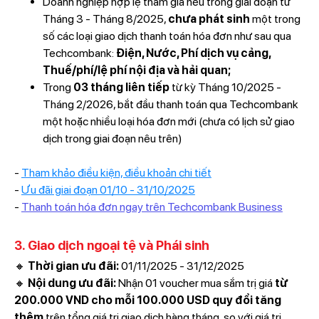
Doanh nghiệp hợp lệ tham gia nếu trong giai đoạn từ
Tháng 3 - Tháng 8/2025,
chưa phát sinh
một trong
số các loại giao dịch thanh toán hóa đơn như sau qua
Techcombank:
Điện, Nước, Phí dịch vụ cảng,
Thuế/phí/lệ phí nội địa và hải quan;
Trong
03 tháng liên tiếp
từ kỳ Tháng 10/2025 -
Tháng 2/2026, bắt đầu thanh toán qua Techcombank
một hoặc nhiều loại hóa đơn mới (chưa có lịch sử giao
dịch trong giai đoạn nêu trên)
-
Tham khảo điều kiện, điều khoản chi tiết
-
Ưu đãi giai đoạn 01/10 - 31/10/2025
-
Thanh toán hóa đơn ngay trên Techcombank Business
3. Giao dịch ngoại tệ và Phái sinh
🔸
Thời gian ưu đãi:
01/11/2025 - 31/12/2025
🔸
Nội dung ưu đãi:
Nhận 01 voucher mua sắm trị giá
từ
200.000 VND cho mỗi 100.000 USD quy đổi tăng
thêm
trên tổng giá trị giao dịch hàng tháng, so với giá trị