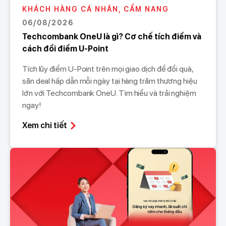
KHÁCH HÀNG CÁ NHÂN, CẨM NANG
06/08/2026
Techcombank OneU là gì? Cơ chế tích điểm và
cách đổi điểm U-Point
Tích lũy điểm U-Point trên mọi giao dịch để đổi quà,
săn deal hấp dẫn mỗi ngày tại hàng trăm thương hiệu
lớn với Techcombank OneU. Tìm hiểu và trải nghiệm
ngay!
Xem chi tiết