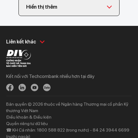
Hiển thị thêm
Khách hàng cá nhân
Khách hàng doanh
Liên kết khác
nghiệp
Chi tiêu
Quản trị hàng ngày
Tiết kiệm
Vay
Vay
Kết nối với Techcombank nhiều hơn tại đây
Thương mại
Đầu tư
Nguồn vốn
Bảo hiểm
Bảo hiểm
Ngân hàng trực tuyến
Bản quyền © 2026 thuộc về Ngân hàng Thương mại cổ phần Kỹ
Thông tin mới
Thông tin mới
thương Việt Nam
Điều khoản & Điều kiện
Khách hàng ưu tiên
Nhà đầu tư
Quyền riêng tư dữ liệu
☎ KH Cá nhân: 1800 588 822 (trong nước) - 84 24 3944 6699
Dịch vụ khách hàng ưu tiên
Thông tin tài chính
(nước ngoài)