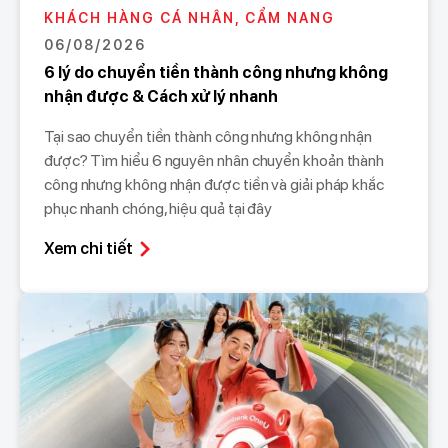
KHÁCH HÀNG CÁ NHÂN, CẨM NANG
06/08/2026
6 lý do chuyển tiền thành công nhưng không
nhận được & Cách xử lý nhanh
Tại sao chuyển tiền thành công nhưng không nhận
được? Tìm hiểu 6 nguyên nhân chuyển khoản thành
công nhưng không nhận được tiền và giải pháp khắc
phục nhanh chóng, hiệu quả tại đây
Xem chi tiết