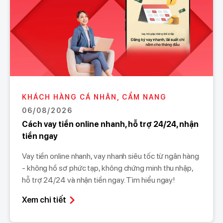
KHÁCH HÀNG CÁ NHÂN, CẨM NANG
06/08/2026
Cách vay tiền online nhanh, hỗ trợ 24/24, nhận
tiền ngay
Vay tiền online nhanh, vay nhanh siêu tốc từ ngân hàng
- không hồ sơ phức tạp, không chứng minh thu nhập,
hỗ trợ 24/24 và nhận tiền ngay. Tìm hiểu ngay!
Xem chi tiết