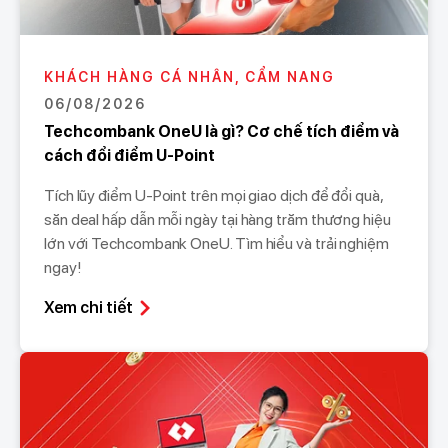
KHÁCH HÀNG CÁ NHÂN, CẨM NANG
06/08/2026
Techcombank OneU là gì? Cơ chế tích điểm và
cách đổi điểm U-Point
Tích lũy điểm U-Point trên mọi giao dịch để đổi quà,
săn deal hấp dẫn mỗi ngày tại hàng trăm thương hiệu
lớn với Techcombank OneU. Tìm hiểu và trải nghiệm
ngay!
Xem chi tiết