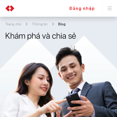
Đăng nhập
Trang chủ
Thông tin
Blog
Khám phá và chia sẻ