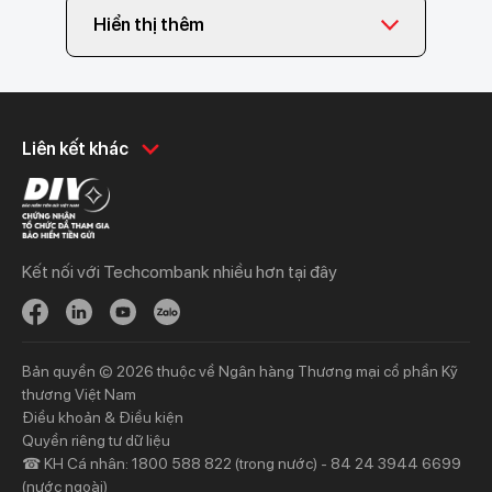
Hiển thị thêm
Khách hàng cá nhân
Khách hàng doanh
Liên kết khác
nghiệp
Chi tiêu
Quản trị hàng ngày
Tiết kiệm
Vay
Vay
Kết nối với Techcombank nhiều hơn tại đây
Thương mại
Đầu tư
Nguồn vốn
Bảo hiểm
Bảo hiểm
Ngân hàng trực tuyến
Bản quyền © 2026 thuộc về Ngân hàng Thương mại cổ phần Kỹ
Thông tin mới
Thông tin mới
thương Việt Nam
Điều khoản & Điều kiện
Khách hàng ưu tiên
Nhà đầu tư
Quyền riêng tư dữ liệu
☎ KH Cá nhân: 1800 588 822 (trong nước) - 84 24 3944 6699
Dịch vụ khách hàng ưu tiên
Thông tin tài chính
(nước ngoài)