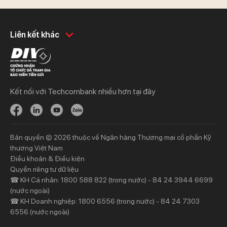
Khách hàng cá nhân
Khách hàng doanh
Liên kết khác
nghiệp
Chi tiêu
Quản trị hàng ngày
Tiết kiệm
Vay
Vay
Kết nối với Techcombank nhiều hơn tại đây
Thương mại
Đầu tư
Nguồn vốn
Bảo hiểm
Bảo hiểm
Ngân hàng trực tuyến
Bản quyền © 2026 thuộc về Ngân hàng Thương mại cổ phần Kỹ
Thông tin mới
Thông tin mới
thương Việt Nam
Điều khoản & Điều kiện
Khách hàng ưu tiên
Nhà đầu tư
Quyền riêng tư dữ liệu
☎ KH Cá nhân: 1800 588 822 (trong nước) - 84 24 3944 6699
Dịch vụ khách hàng ưu tiên
Thông tin tài chính
(nước ngoài)
Đặc quyền vượt trội
Đại hội đồng cổ đông
☎ KH Doanh nghiệp: 1800 6556 (trong nước) - 84 24 7303
6556 (nước ngoài)
Sự kiện khác