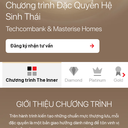
Chương trình Đặc Quyền Hệ
Sinh Thái
Techcombank & Masterise Homes
arrow_forward
Đăng ký nhận tư vấn
chevron_right
Chương trình The Inner
Diamond
Platinum
Gold
GIỚI THIỆU CHƯƠNG TRÌNH
Trên hành trình kiến tạo những chuẩn mực thượng lưu, mỗi
đặc quyền là một bản giao hưởng dành riêng để tôn vinh vị