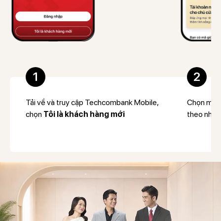
1
2
Tải về và truy cập Techcombank Mobile,
Chọn mở tà
chọn
Tôi là khách hàng mới
theo nhu 