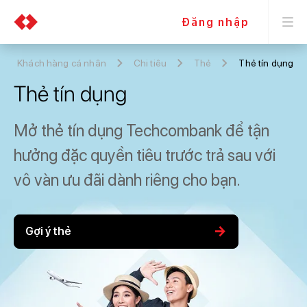
Đăng nhập
Khách hàng cá nhân
Chi tiêu
Thẻ
Thẻ tín dụng
Thẻ tín dụng
Mở thẻ tín dụng Techcombank để tận
hưởng đặc quyền
tiêu trước trả sau với
vô vàn ưu đãi dành riêng cho bạn.
arrow_forward
Gợi ý thẻ