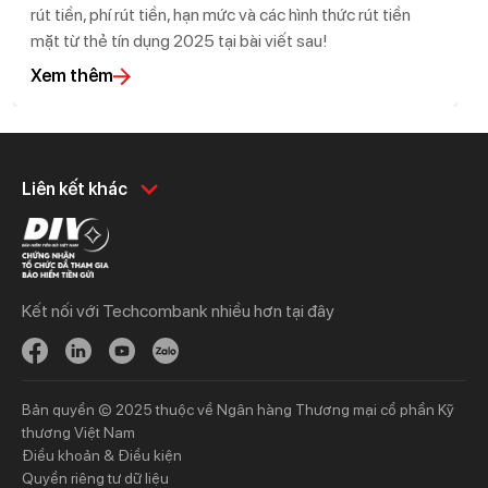
rút tiền, phí rút tiền, hạn mức và các hình thức rút tiền
mặt từ thẻ tín dụng 2025 tại bài viết sau!
Xem thêm
Khách hàng cá nhân
Khách hàng doanh
Liên kết khác
nghiệp
Chi tiêu
Quản trị hàng ngày
Tiết kiệm
Vay
Vay
Kết nối với Techcombank nhiều hơn tại đây
Thương mại
Đầu tư
Nguồn vốn
Bảo hiểm
Bảo hiểm
Ngân hàng trực tuyến
Bản quyền © 2025 thuộc về Ngân hàng Thương mại cổ phần Kỹ
Thông tin mới
Thông tin mới
thương Việt Nam
Điều khoản & Điều kiện
Khách hàng ưu tiên
Nhà đầu tư
Quyền riêng tư dữ liệu