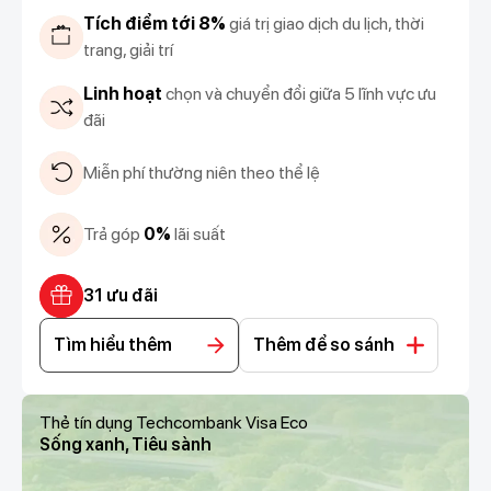
Tích điểm tới 8%
giá trị giao dịch du lịch, thời
trang, giải trí
Linh hoạt
chọn và chuyển đổi giữa 5 lĩnh vực ưu
đãi
Miễn phí thường niên theo thể lệ
Trả góp
0%
lãi suất
31 ưu đãi
Tìm hiểu thêm
Thêm để so sánh
Thẻ tín dụng Techcombank Visa Eco
Sống xanh, Tiêu sành