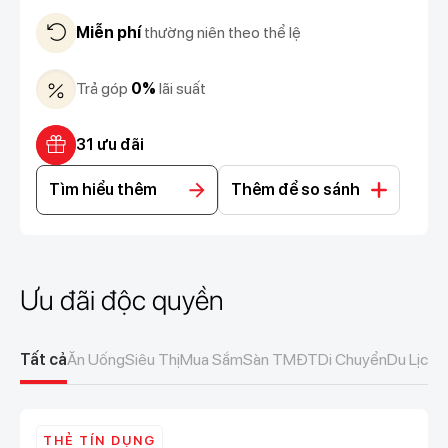
Miễn phí
thường niên theo thể lệ
Trả góp
0%
lãi suất
31 ưu đãi
Tìm hiểu thêm
Thêm để so sánh
Ưu đãi độc quyền
Tất cả
Ăn Uống
Siêu Thị
Mua Sắm
Sàn TMĐT
Di Chuyển
Du Lịch
Gi
THẺ TÍN DỤNG