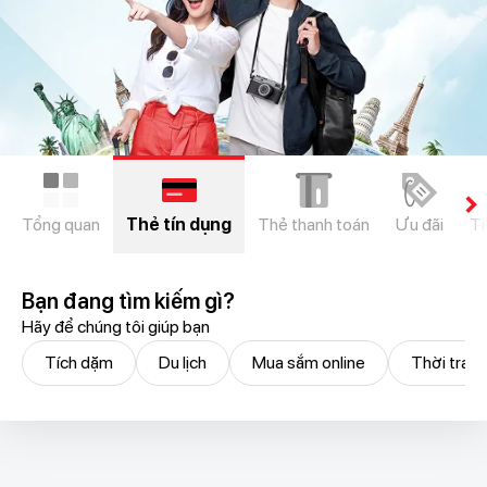
chevron_right
Tổng quan
Thẻ tín dụng
Thẻ thanh toán
Ưu đãi
Ti
Bạn đang tìm kiếm gì?
Hãy để chúng tôi giúp bạn
Tích dặm
Du lịch
Mua sắm online
Thời tran