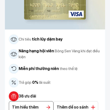
Chi tiêu
tích lũy dặm bay
Nâng hạng hội viên
Bông Sen Vàng khi đạt điều
kiện
Miễn phí thường niên
theo thể lệ
Trả góp
0%
lãi suất
38 ưu đãi
Tìm hiểu thêm
Thêm để so sánh