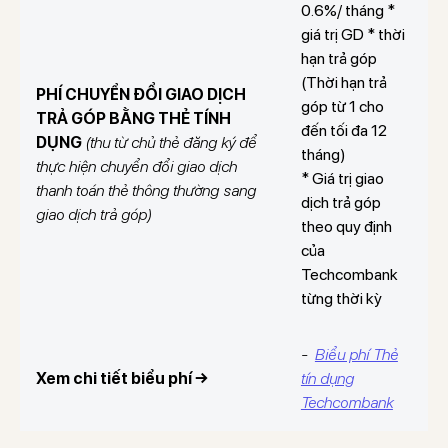
0.6%/ tháng *
giá trị GD * thời
hạn trả góp
(Thời hạn trả
PHÍ CHUYỂN ĐỔI GIAO DỊCH
góp từ 1 cho
TRẢ GÓP BẰNG THẺ TÍNH
đến tối đa 12
DỤNG
(thu từ chủ thẻ đăng ký để
tháng)
thực hiện chuyển đổi giao dịch
* Giá trị giao
thanh toán thẻ thông thường sang
dịch trả góp
giao dịch trả góp)
theo quy định
của
Techcombank
từng thời kỳ
-
Biểu phí Thẻ
Xem chi tiết biểu phí →
tín dụng
Techcombank