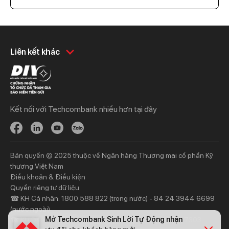
Khách hàng cá nhân
Khách hàng doanh
Liên kết khác
nghiệp
Chi tiêu
Quản trị hàng ngày
Tiết kiệm
Vay
Vay
Kết nối với Techcombank nhiều hơn tại đây
Thương mại
Đầu tư
Nguồn vốn
Bảo hiểm
Bảo hiểm
Ngân hàng trực tuyến
Bản quyền © 2025 thuộc về Ngân hàng Thương mại cổ phần Kỹ
Thông tin mới
Thông tin mới
thương Việt Nam
Điều khoản & Điều kiện
Khách hàng ưu tiên
Nhà đầu tư
Quyền riêng tư dữ liệu
☎ KH Cá nhân: 1800 588 822 (trong nước) - 84 24 3944 6699
Dịch vụ khách hàng ưu tiên
Thông tin tài chính
(nước ngoài)
Đặc quyền vượt trội
Đại hội đồng cổ đông
Mở Techcombank Sinh Lời Tự Động nhận
☎ KH Doanh nghiệp: 1800 6556 (trong nước) - 84 24 7303