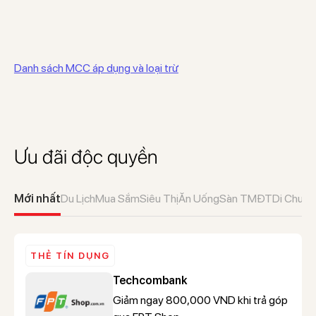
Danh sách MCC áp dụng và loại trừ
Ưu đãi độc quyền
Mới nhất
Du Lịch
Mua Sắm
Siêu Thị
Ăn Uống
Sàn TMĐT
Di Chuyể
THẺ TÍN DỤNG
Techcombank
Giảm ngay 800,000 VND khi trả góp