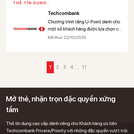
THẺ TÍN DỤNG
Techcombank
Chương trình tặng U-Point dành cho
một số khách hàng được lựa chọn của
Techcombank khi mở mới thẻ tín
Kết thúc 22/10/2026
dụng
1
2
3
4
...
11
Mở thẻ, nhận trọn đặc quyền xứng
tầm
Thẻ tín dụng cao cấp dành riêng cho Khách hàng ưu tiên
Techcombank Private/Priority với những đặc quyền vượt trội